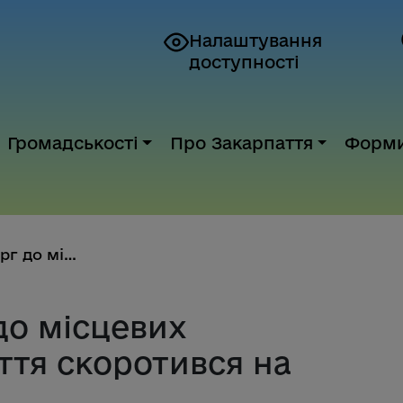
Налаштування
доступності
Громадськості
Про Закарпаття
Форм
Податковий борг до місцевих бю...
до місцевих
ття скоротився на