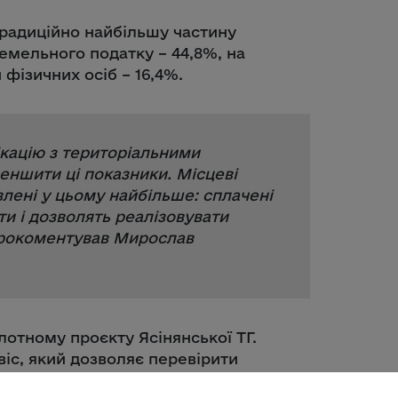
традиційно найбільшу частину
земельного податку – 44,8%, на
 фізичних осіб – 16,4%.
кацію з територіальними
ншити ці показники. Місцеві
влені у цьому найбільше: сплачені
и і дозволять реалізовувати
прокоментував Мирослав
лотному проєкту Ясінянської ТГ.
іс, який дозволяє перевірити
атити. Як результат – лише з 1 жовтня