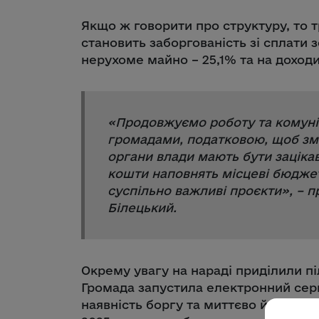
Якщо ж говорити про структуру, то 
становить заборгованість зі сплати 
нерухоме майно – 25,1% та на доходи
«
Продовжуємо роботу та комуні
громадами, податковою, щоб зме
органи влади мають бути заціка
кошти наповнять місцеві бюджет
суспільно важливі проєкти
», – 
Білецький.
Окрему увагу на нараді приділили пі
Громада запустила електронний серв
наявність боргу та миттєво його спл