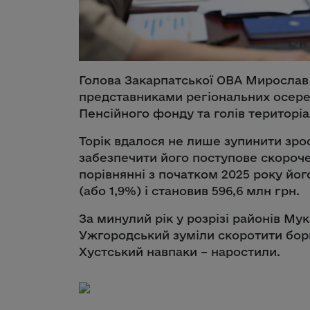
Голова Закарпатської ОВА Мирослав 
представниками регіональних осере
Пенсійного фонду та голів територі
Торік вдалося не лише зупинити зрос
забезпечити його поступове скорочен
порівнянні з початком 2025 року йог
(або 1,9%) і становив 596,6 млн грн.
За минулий рік у розрізі районів Мук
Ужгородський зуміли скоротити борг,
Хустський навпаки – наростили.