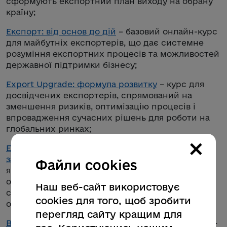
сформують експортний план виходу на обрану
країну;
Експорт: від основ до дій
– базовий онлайн-курс
для майбутніх експортерів, що дає системне
розуміння експортних процесів та можливостей
державної підтримки бізнесу;
Export Upgrade: формула розвитку
– курс для
досвідчених експортерів, спрямований на
зменшення ризиків, оптимізацію процесів і
впровадження сучасних рішень для роботи на
глобальних ринках;
×
E-commerce для експорту. Як продавати товари
за кордон
– практичний курс для підприємців,
Файли cookies
які хочуть розпочати або розвинути міжнародні
онлайн-продажі через маркетплейси чи власні
Наш веб-сайт використовує
сайти. Після завершення курсу учасники
cookies для того, щоб зробити
отримують сертифікат;
перегляд сайту кращим для
Вихід цифрового бізнесу на міжнародні ринки
–