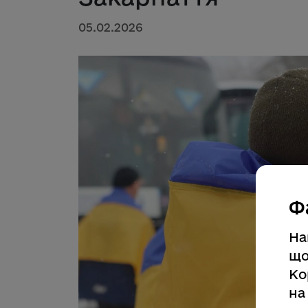
05.02.2026
Ф
На
що
Ко
на