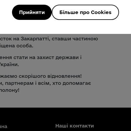
Прийняти
Більше про Cookies
ільнених героїв – воїн, який через
шений покинути рідний Торецьк на
сток на Закарпатті, ставши частиною
іщена особа.
ення стати на захист держави і
країни.
ажаємо скорішого відновлення!
, партнерам і всім, хто допомагає
полону!
Наші контакти
вна