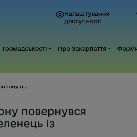
Налаштування
доступності
Громадськості
Про Закарпаття
Форм
З російського полону повернувс...
лону повернувся
еленець із