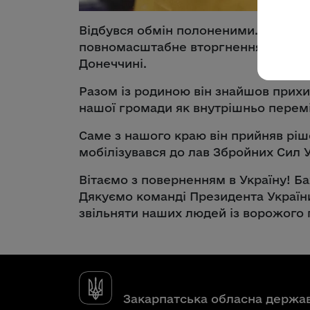
Відбувся обмін полоненими. Серед зв
повномасштабне вторгнення був зму
Донеччині.
Разом із родиною він знайшов прихи
нашої громади як внутрішньо перем
Саме з нашого краю він прийняв ріш
мобілізувався до лав Збройних Сил У
Вітаємо з поверненням в Україну! Б
Дякуємо команді Президента України
звільняти наших людей із ворожого 
Закарпатська обласна держа