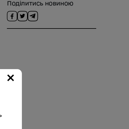
Поділитись новиною
×
ь