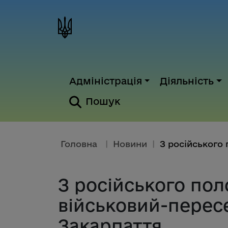
Адміністрація
Діяльність
Пошук
Головна
|
Новини
|
З російського по
військовий-перес
Закарпаття