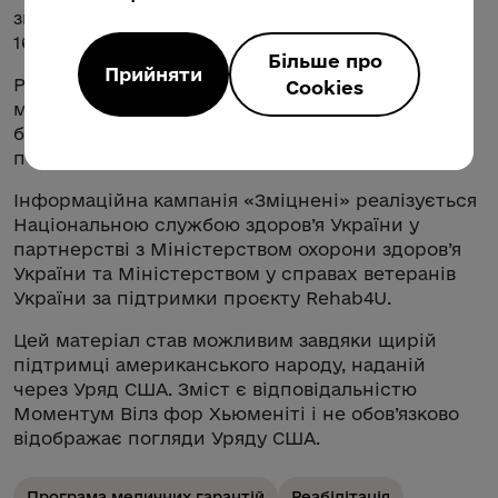
звертайтеся в контакт-центр НСЗУ за номером
1677.
Більше про
Прийняти
Розвиток реабілітації в Україні відбувається в
Cookies
межах виконання Стратегії створення
безбар'єрного простору в Україні, ініційованої
першою леді України Оленою Зеленською.
Інформаційна кампанія «Зміцнені» реалізується
Національною службою здоров’я України у
партнерстві з Міністерством охорони здоров’я
України та Міністерством у справах ветеранів
України за підтримки проєкту Rehab4U.
Цей матеріал став можливим завдяки щирій
підтримці американського народу, наданій
через Уряд США. Зміст є відповідальністю
Моментум Вілз фор Хьюменіті i не обов’язково
відображає погляди Уряду США.
Програма медичних гарантій
Реабілітація