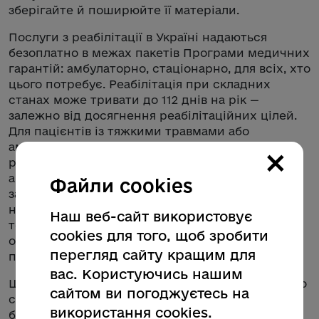
зберігайте й поширюйте її матеріали.
Послуги з реабілітації в Україні надаються
безоплатно в межах пакетів Програми медичних
гарантій: амбулаторно, стаціонарно, для всіх, хто
цього потребує. Реабілітація при складних
станах може тривати до 112 днів на рік —
залежно від досягнення реабілітаційних цілей.
Для пацієнтів із тяжкими травмами або
ампутаціями передбачено до 8 циклів
×
реабілітації на рік, а для людей із множинними
ампутаціями кінцівок — до 26 циклів. Також
Файли cookies
запроваджено послугу реабілітації, що
надається фахівцями з реабілітації в
Наш веб-сайт використовує
територіальних громадах, що дозволяє
cookies для того, щоб зробити
отримувати допомогу ближче до місця
перегляд сайту кращим для
проживання.
вас. Користуючись нашим
Щоб отримати направлення, зверніться до свого
сайтом ви погоджуєтесь на
сімейного або лікуючого лікаря. Щоб дізнатися
використання cookies.
більше про те, як пройти реабілітацію,