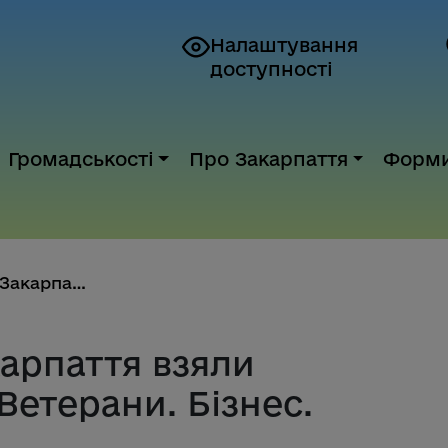
Налаштування
доступності
Громадськості
Про Закарпаття
Форм
Представники Закарпаття взяли ...
арпаття взяли
Ветерани. Бізнес.