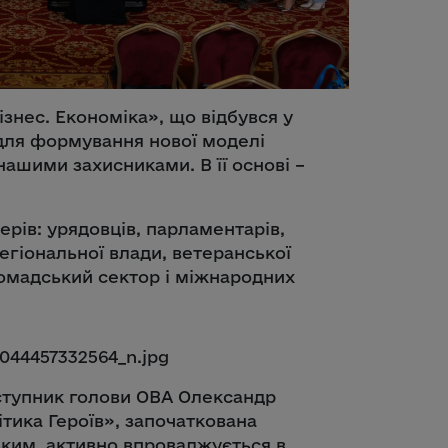
знес. Економіка», що відбувся у
для формування нової моделі
нашими захисниками. В її основі –
рів: урядовців, парламентарів,
егіональної влади, ветеранської
ромадський сектор і міжнародних
аступник голови ОВА Олександр
тика Героїв», започаткована
им, активно впроваджується в