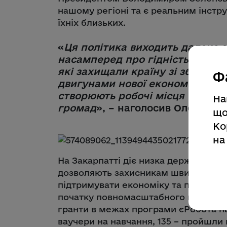
нашому регіоні та є реальним інстр
їхніх близьких.
«
Ця політика виходить далеко з
насамперед про гідність і над
які захищали країну зі зброєю в
Ф
двигунами нової економіки. Вон
створюють робочі місця та акт
На
громад
», – наголосив Олексан
що
Ко
на
На Закарпатті діє низка державних 
дозволяють захисникам швидко інтег
підтримувати економіку та посилюва
початку повномасштабного вторгненн
гранти в межах програми єРобота на
ваучери на навчання, 135 – пройшли