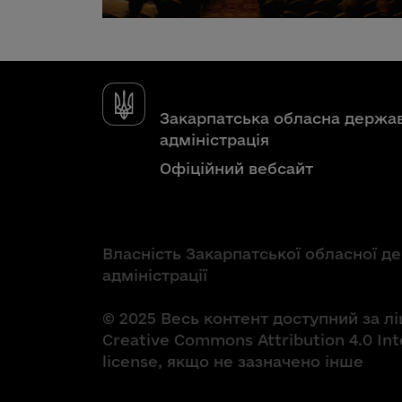
Закарпатська обласна держа
адміністрація
Офіційний вебсайт
Власність Закарпатської обласної д
адміністрації
© 2025 Весь контент доступний за л
Creative Commons Attribution 4.0 Int
license, якщо не зазначено інше