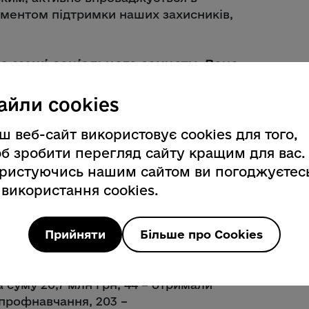
ументом підтримки наших захисників,
а межі соціального захисту. Вона
ання нових можливостей. Люди,
 руках, сьогодні стають
айли cookies
и започатковують бізнеси,
ивно долучаються до розбудови
ш веб-сайт використовує cookies для того,
др Музиченко.
б зробити перегляд сайту кращим для вас.
ристуючись нашим сайтом ви погоджуєтес
 використання cookies.
та регіональних програм підтримки, що
Прийняти
Більше про Cookies
руватися в цивільне життя,
ти громади. Зокрема, в області з
я 47 ветеранів війни залучили
 суму 20,7 млн грн, 44 – отримали
 профнавчання, 203 –