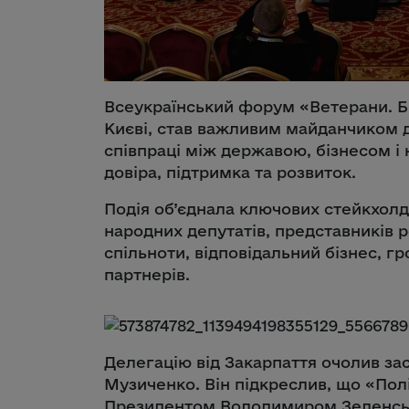
Всеукраїнський форум «Ветерани. Бі
Києві, став важливим майданчиком 
співпраці між державою, бізнесом і 
довіра, підтримка та розвиток.
Подія об’єднала ключових стейкхолде
народних депутатів, представників р
спільноти, відповідальний бізнес, г
партнерів.
Делегацію від Закарпаття очолив з
Музиченко. Він підкреслив, що «Полі
Президентом Володимиром Зеленськ