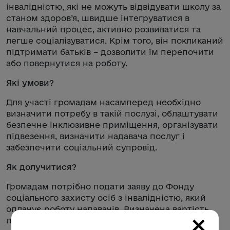
інвалідністю, які не можуть відвідувати школу за
станом здоров’я, швидше інтегруватися в
навчальний процес, активно розвиватися та
легше соціалізуватися. Крім того, він покликаний
підтримати батьків – дозволити їм перепочити
або повернутися на роботу.
Які умови?
Для участі громадам насамперед необхідно
визначити потребу в такій послузі, облаштувати
безпечне інклюзивне приміщення, організувати
підвезення, визначити надавача послуг і
забезпечити соціальний супровід.
Як долучитися?
Громадам потрібно подати заяву до Фонду
соціального захисту осіб з інвалідністю, який
оплачує роботу надавачів. Визначена вартість
×
послуги становить до 24 000 грн на місяць за