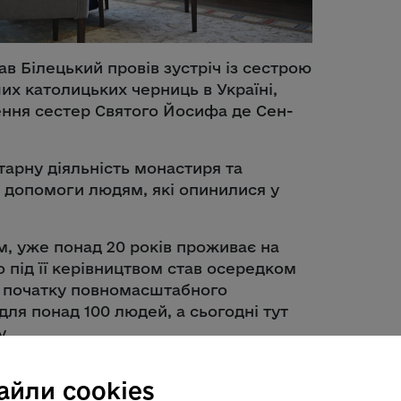
в Білецький провів зустріч із сестрою
ших католицьких черниць в Україні,
ння сестер Святого Йосифа де Сен-
арну діяльність монастиря та
 допомоги людям, які опинилися у
м, уже понад 20 років проживає на
 під її керівництвом став осередком
д початку повномасштабного
ля понад 100 людей, а сьогодні тут
у.
айли cookies