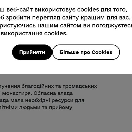
 українців, які через масовані
ш веб-сайт використовує cookies для того,
, і прийняти евакуйованих осіб,
б зробити перегляд сайту кращим для вас.
.
ристуючись нашим сайтом ви погоджуєтес
 використання cookies.
ушієм всього доброго у цьому світі.
Прийняти
Більше про Cookies
го Йосифа де Сен-Марк роблять для
ова ОВА Мирослав Білецький.
алучення благодійних та громадських
і монастиря. Обласна влада
ада мала необхідні ресурси для
 літніми людьми та прийому