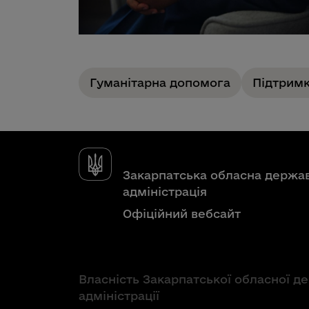
Гуманітарна допомога
Підтрим
Закарпатська обласна держа
адміністрація
Офіційний вебсайт
Власність Закарпатської обласної д
адміністрації