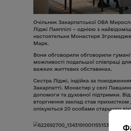
Очільник Закарпатської ОВА Миросла
Ліджі Паяппілі – однією з найвідомі
настоятельки Монастиря Згромадже
Марк.
Вони обговорили обговорили гуманіт
можливості подальшої співпраці для
важких життєвих обставинах.
Сестра Ліджі, індійка за походження
Закарпатті. Монастир у селі Павшино
допомоги та духовної підтримки. Ві
вторгнення заклад став прихистком д
опікуються 20 особами старшого вік
Ф