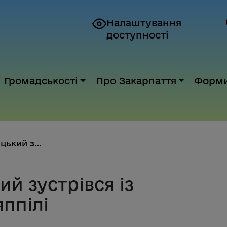
Налаштування
доступності
Громадськості
Про Закарпаття
Форм
Мирослав Білецький зустрівся і...
й зустрівся із
ппілі