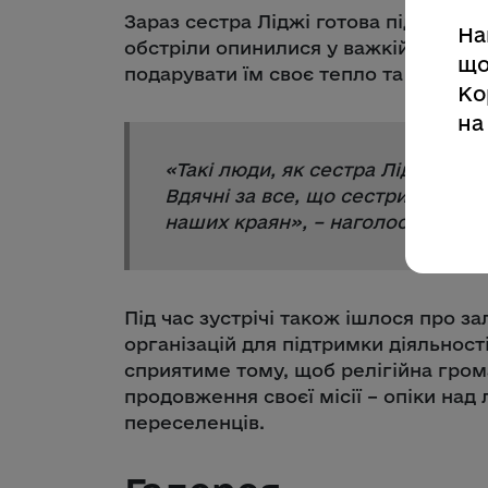
Зараз сестра Ліджі готова підтримати
На
обстріли опинилися у важкій ситуації
що
подарувати їм своє тепло та турботу
Ко
на
«
Такі люди, як сестра Ліджі, є р
Вдячні за все, що сестри Свято
наших краян
», – наголосив гол
Під час зустрічі також ішлося про з
організацій для підтримки діяльност
сприятиме тому, щоб релігійна гром
продовження своєї місії – опіки над
переселенців.