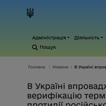
Адміністрація
Діяльність
Пошук
Головна
|
Новини
|
В Україні впрова
верифікацію термі
протидії російсь