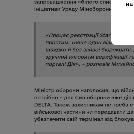
запровадження «білого списку» та ав
на
ініціативи Уряду Міноборони втілює й
«
Процес реєстрації Starlink для
простим. Лише один візит у най
швидко й без зайвої бюрократії.
зручний алгоритм верифікації те
порталі Дія
», – розповів Михайл
Міністр оборони наголосив, що війс
потрібно – для Сил оборони вже діє
DELTA. Також захисникам не треба с
військової частини чи передавати да
убезпечити свій термінал від блокув