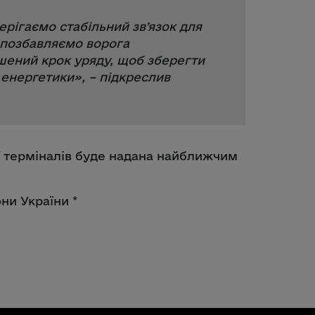
ерігаємо стабільний звʼязок для
 позбавляємо ворога
шений крок уряду, щоб зберегти
ї енергетики
», – підкреслив
ї терміналів буде надана найближчим
ни України *