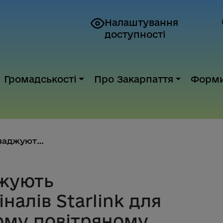
Налаштування
доступності
Громадськості
Про Закарпаття
Форм
В Україні впроваджують верифік...
джують
налів Starlink для
кому повітряному