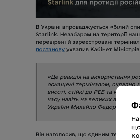
В Україні впроваджується «білий сп
Starlink. Незабаром на території н
перевірені й зареєстровані термінали
постанову
ухвалив Кабінет Міністрів
«
Це реакція на використання рос
оснащені терміналом, складно зб
висоті, стійкі до РЕБ та керуют
часу навіть на великих відстанях
Ф
України Михайло Федоров.
На
що
Він наголосив, що єдиним технічним
Ко