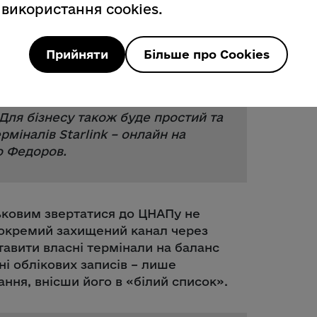
торизація всіх терміналів. З
 використання cookies.
ого у взаємодії зі SpaceX.
Прийняти
Більше про Cookies
 українців буде максимально
ближчий ЦНАП – безоплатно,
 Для бізнесу також буде простий та
рміналів Starlink – онлайн на
о Федоров.
ьковим звертатися до ЦНАПу не
 окремий захищений канал через
тавити власні термінали на баланс
ні облікових записів – лише
ання, внісши його в «білий список».