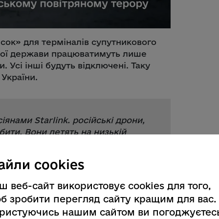
исок» для терміналів супутникового
ашої держави працюватимуть лише
. Усі інші будуть відключені. Таку
 України.
іянами Starlink. російські дрони,
ити. Вони летять на низькій
ься оператором у режимі реального
», – зазначив Міністр оборони
айли cookies
ш веб-сайт використовує cookies для того,
б зробити перегляд сайту кращим для вас.
 рішенням для протидії є
ристуючись нашим сайтом ви погоджуєтес