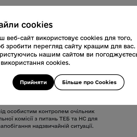
айли cookies
ш веб-сайт використовує cookies для того,
б зробити перегляд сайту кращим для вас.
ливістю збудувати
ристуючись нашим сайтом ви погоджуєтес
ння споживачів блакитним
 використання cookies.
ь густоту населення громад, які в
газопроводу, та готують
азі потреби
», – прокоментував
Прийняти
Більше про Cookies
під особистим контролем очільник
льної комісії з питань ТЕБ та НС для
апобігання надзвичайній ситуації.