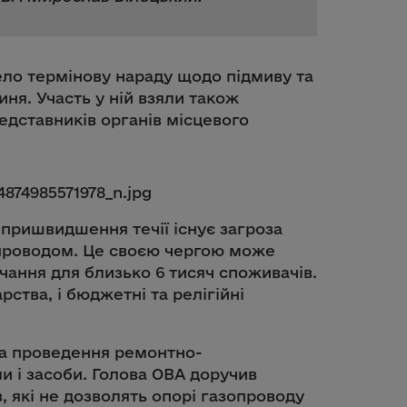
вело термінову нараду щодо підмиву та
иня. Участь у ній взяли також
едставників органів місцевого
а пришвидшення течії існує загроза
опроводом. Це своєю чергою може
ання для близько 6 тисяч споживачів.
ства, і бюджетні та релігійні
 та проведення ремонтно-
ли і засоби. Голова ОВА доручив
, які не дозволять опорі газопроводу