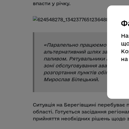
впасти у річку.
Ф
На
що
«
Паралельно працюємо над мож
Ко
альтернативний шлях забезпече
на
паливом. Рятувальники аналізуют
зоні обслуговування аварійного 
розгортання пунктів обігріву у р
Мирослав Білецький.
Ситуація на Берегівщині перебуває 
області. Готується засідання регіона
прийняття необхідних рішень щодо з