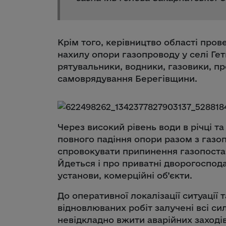
Крім того, керівництво області про
нахилу опори газопроводу у селі Гет
рятувальники, водники, газовики, пр
самоврядування Берегівщини.
Через високий рівень води в річці т
повного падіння опори разом з газ
спровокувати припинення газопостач
Йдеться і про приватні дворогосподар
установи, комерційні об’єкти.
До оперативної локалізації ситуації
відновлюваних робіт залучені всі си
невідкладно вжити аварійних заходів