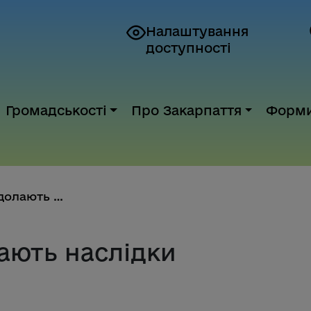
Налаштування
доступності
Громадськості
Про Закарпаття
Форм
На Закарпатті долають наслідки...
ають наслідки