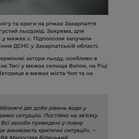
нігу та криги на річках Закарпаття
густий льодохід. Зокрема, для
ці у межах с. Підполоззя залучали
ління ДСНС у Закарпатській області.
ермінові затори льоду, особливо в
на Тисі у межах селища Вилок, на Ріці
 Латориця в межах міста Чоп та на
йближчі дві доби рівень води у
имо ситуацію. Постійно на зв’язку
Всі засоби приведені у повну
де виникають критичні ситуації
», –
ОВА Мирослав Білецький.