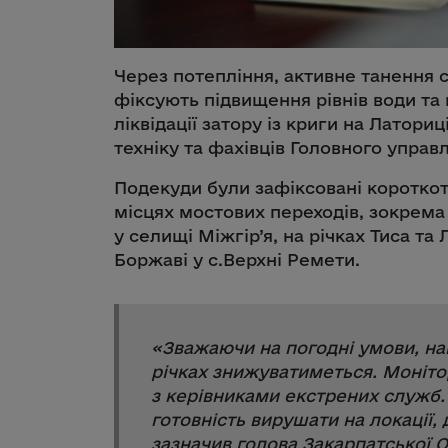
Через потепління, активне танення с
фіксують підвищення рівнів води та 
ліквідації затору із криги на Латори
техніку та фахівців Головного управ
Подекуди були зафіксовані короткот
місцях мостових переходів, зокрема 
у селищі Міжгір’я, на річках Тиса та
Боржаві у с.Верхні Ремети.
«
Зважаючи на погодні умови, на
річках знижуватиметься. Монітор
з керівниками екстрених служб. 
готовність вирушати на локації, 
зазначив голова Закарпатської 