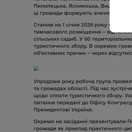
Пилипецька, Ясінянська, Вишківська
ці громади формують значну частину
Станом на 1 січня 2026 року на Закар
тимчасового розміщення – від готелів
сільських садиб. У 60 територіальн
туристичного збору. В окремих гро
об’єктивних причин – через відсутні
Упродовж року робоча група провела 
та громадах області. Під час зустрі
щодо сплати туристичного збору. Уз
питання передані до Офісу Конгресу
Президентові України.
Окремо на засіданні презентували П
громади як приклад практичного ци