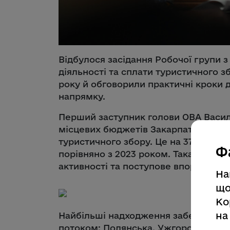
Відбулося засідання Робочої групи 
діяльності та сплати туристичного з
року й обговорили практичні кроки
напрямку.
Перший заступник голови ОВА Василь
місцевих бюджетів Закарпатської обл
туристичного збору. Це на 37,6% біль
Ф
порівняно з 2023 роком. Така динамі
активності та поступове впорядкува
На
що
Ко
на
Найбільші надходження забезпечили
потоком: Полянська, Ужгородська, Б