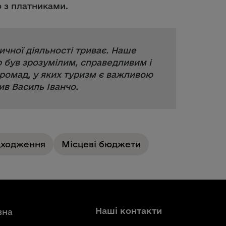
ю з платниками.
ичної діяльності триває. Наше
р був зрозумілим, справедливим і
ромад, у яких туризм є важливою
ив Василь Іванчо.
дходження
Місцеві бюджети
Наші контакти
вна