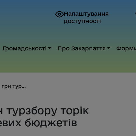
Налаштування
доступності
Громадськості
Про Закарпаття
Форм
Понад 31,8 млн грн турзбору то...
н турзбору торік
евих бюджетів