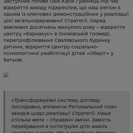
Заступник голови ОВА Юрій Гузинець під час
відкриття заходу підкреслив, що наш регіон є
одним із ключових демонстраційних у реалізації
цієї загальнодержавної Стратегії. Серед
важливих досягнень минулого року – відкриття
центру «Барнахус» в Оноківській громаді,
перепрофілювання Свалявського будинку
дитини, відкриття Центру соціально-
психологічної реабілітації дітей «Оберіг» у
Батьові.
«
Трансформуємо систему догляду
послідовно, втілюючи Регіональний план
заходів щодо реалізації Стратегії. Наша
спільна мета – справжні зміни. Замість
перебування в інституціях діти мають
зростати в сім’ях або в сімейних формах