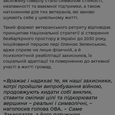
засніжену Говерлу стало символом стійкості,
незламності та взаємної підтримки, а також
натхненням для тих ветеранів, які заново
шукають себе у цивільному житті.
Такий формат ветеранського ретриту відповідає
принципам Національної стратегії зі створення
безбар’єрного простору в Україні до 2030 року,
ініційованої першою леді Оленою Зеленською,
адже сприяє не лише фізичній, а й
психологічній реабілітації захисників, їх
соціальній адаптації та поверненню до активної
участі в житті громад.
«
Вражає і надихає те, як наші захисники,
котрі пройшли випробування війною,
продовжують кидати собі виклик,
ставити сміливі цілі та підкорювати
вершини – реальні і символічні
, –
наголосив голова ОВА. –
Саме
Закарпаття, з його потужною