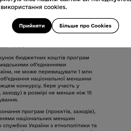
 затвердження
 використання cookies.
участі в конкурсі з визначення
блених громадськими об’єднаннями
Прийняти
Більше про Cookies
їни, для виконання (реалізації) яких
реєстрованим в Міністерстві юстиції
95/44701.
ахунок бюджетних коштів програм
ромадськими об’єднаннями
раїни, не може перевищувати 1 млн
 об’єднання національної меншини
ожцем конкурсу, бере участь у
 заходу) в розмірі не менше ніж 15
ування.
онання програм (проєктів, заходів),
ннями національних меншин
ю службою України з етнополітики та