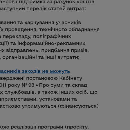
нансова підтримка за рахунок коштів
наступний перелік статей витрат:
ивання та харчування учасників
їх проведення, технічного обладнання
з перекладу, поліграфічних
кції) та інформаційно-рекламних
их відправлень, придбання призів,
 організаційні та інші витрати;
асників заходів не можуть
атверджені постановою Кабінету
2011 року № 98 «Про суми та склад
 службовців, а також інших осіб, що
дприємствами, установами та
 частково утримуються (фінансуються)
ою реалізації програми (проєкту,