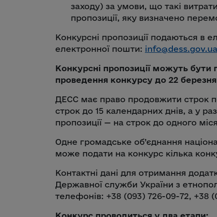
заходу) за умови, що такі витрат
пропозиції, яку визначено пере
Конкурсні пропозиції подаються в е
електронної пошти:
info@dess.gov.u
Конкурсні пропозиції можуть бути 
проведення конкурсу до 22 березня
ДЕСС має право продовжити строк п
строк до 15 календарних днів, а у р
пропозиції — на строк до одного міс
Одне громадське об’єднання націона
може подати на конкурс кілька конк
Контактні дані для отримання додатк
Державної служби України з етнопол
телефонів: +38 (093) 726-09-72, +38 (
Конкурс проводиться у два етапи: