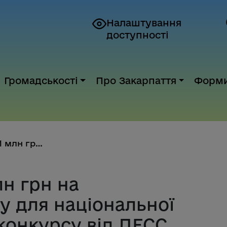
Налаштування
доступності
Громадськості
Про Закарпаття
Форм
Отримайте до 1 млн грн на реал...
н грн на
у для національної
конкурсу від ДЕСС