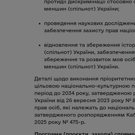
протидії дискримінації стосовно 
меншин (спільнот) України;
проведення наукових досліджень
забезпечення захисту прав націо
відновлення та збереження істо
(спільнот) України, забезпечення
збереження та розвиток мов осіб
меншин (спільнот) України.
Деталі щодо виконання пріоритетни
цільовою національно-культурною п
період до 2034 року, затвердженою 
України від 26 вересня 2023 року № 
прав осіб, які належать до націонал
затвердженого розпорядженням Кабін
2025 року № 475-р.
Програми (проєкти, заходи) спрямов