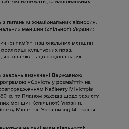
осіб, які належать до національних
 з питань міжнаціональних відносин,
нальних меншин (спільнот) України;
ричної пам’яті національних меншин
 реалізації культурних прав,
, які належать до національних
х завдань визначені Державною
рограмою «Єдність у розмаїтті» на
розпорядженням Кабінету Міністрів
850-р. та Планом заходів щодо захисту
ьних меншин (спільнот) України,
ету Міністрів України від 14 травня
уються на такі види діяльності: