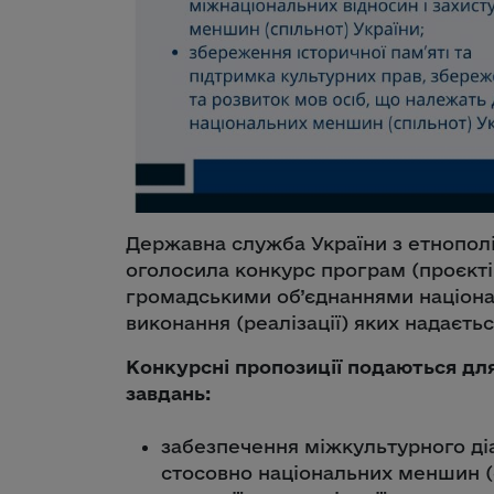
Державна служба України з етнополі
оголосила конкурс програм (проєктів
громадськими об’єднаннями націона
виконання (реалізації) яких надаєтьс
Конкурсні пропозиції подаються дл
завдань:
забезпечення міжкультурного діа
стосовно національних меншин (с