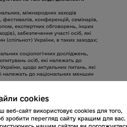
нальних, міжнародних заходів
, фестивалів, конференцій, семінарів,
толом, експертних обговорень, інших
дів), забезпечення участі осіб, які
 (спільнот) України, в таких заходах;
альних соціологічних досліджень,
опитувань осіб, які належать до
України, щодо актуальних питань, які
які належать до національних меншин
рсів з інформацією про національні
айли cookies
ця історичної пам’яті, об’єкти
их меншин (спільнот) України.
ш веб-сайт використовує cookies для того,
б зробити перегляд сайту кращим для вас.
я участі в конкурсі затверджено
ристуючись нашим сайтом ви погоджуєтес
етнополітики та свободи совісті від