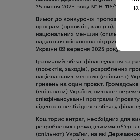
25 липня 2025 року № Н-116/12 «Про
на
Вимог до конкурсної пропозиції для 
програм (проєктів, заходів), розро
національних меншин (спільнот) Укра
надається фінансова підтримка», за
України 09 вересня 2025 року за № 12
Граничний обсяг фінансування за р
(проєктів, заходів), розроблених г
національних меншин (спільнот) Ук
гривень на один проєкт. Громадське
(спільноти) України, визнане перем
співфінансуванні програми (проєкту,
відсотків необхідного обсягу фінанс
Кошторис витрат, необхідних для вик
розроблених громадськими об’єдна
(спільнот) України, на які Державно