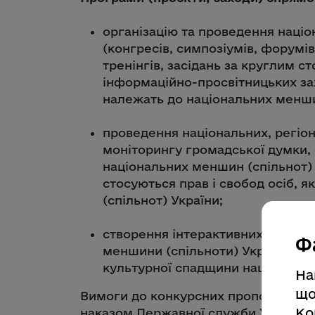
організацію та проведення націо
(конгресів, симпозіумів, форумів
тренінгів, засідань за круглим с
інформаційно-просвітницьких захо
належать до національних меншин
проведення національних, регіон
моніторингу громадської думки, 
національних меншин (спільнот) 
стосуються прав і свобод осіб, 
(спільнот) України;
створення інтерактивних вебресу
Ф
меншини (спільноти) України, міс
культурної спадщини національн
На
що
Вимоги до конкурсних пропозицій дл
Ко
наказом Державної служби України з 