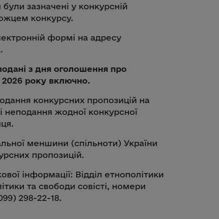
и були зазначені у конкурсній
можцем конкурсу.
лектронній формі на адресу
a
.
подані з дня оголошення про
 2026 року включно.
одання конкурсних пропозицій на
азі неподання жодної конкурсної
яця.
льної меншини (спільноти) України
урсних пропозицій.
ової інформації: Відділ етнополітики
ітики та свободи совісті, номери
099) 298-22-18.