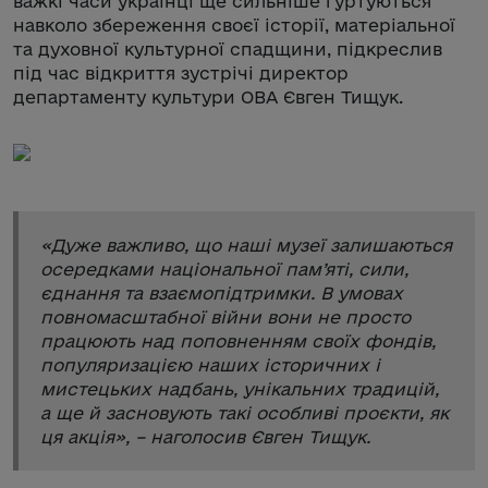
важкі часи українці ще сильніше гуртуються
навколо збереження своєї історії, матеріальної
та духовної культурної спадщини, підкреслив
під час відкриття зустрічі директор
департаменту культури ОВА Євген Тищук.
«
Дуже важливо, що наші музеї залишаються
осередками національної пам’яті, сили,
єднання та взаємопідтримки. В умовах
повномасштабної війни вони не просто
працюють над поповненням своїх фондів,
популяризацією наших історичних і
мистецьких надбань, унікальних традицій,
а ще й засновують такі особливі проєкти, як
ця акція
», – наголосив Євген Тищук.