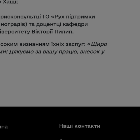
у Хащі;
рисконсультці ГО «Рух підтримки
иноградів) та доцентці кафедри
верситету Вікторії Пилип.
исоким визнанням їхніх заслуг: «
Щиро
ми! Дякуємо за вашу працю, внесок у
Наші контакти
вна