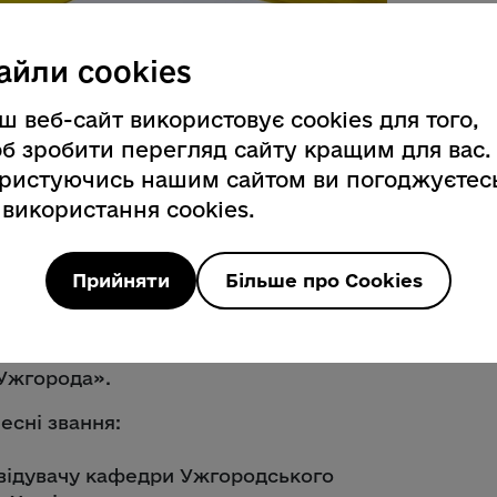
айли cookies
ш веб-сайт використовує cookies для того,
резидент Володимир Зеленський
б зробити перегляд сайту кращим для вас.
мадян, які зробили вагомий внесок у
ристуючись нашим сайтом ви погоджуєтес
спільного життя та захист
 використання cookies.
, повідомив на своїй сторінці у
Прийняти
Більше про Cookies
цький.
роджено Василя Славича,
 управління водопровідно-
 Ужгорода».
есні звання:
авідувачу кафедри Ужгородського