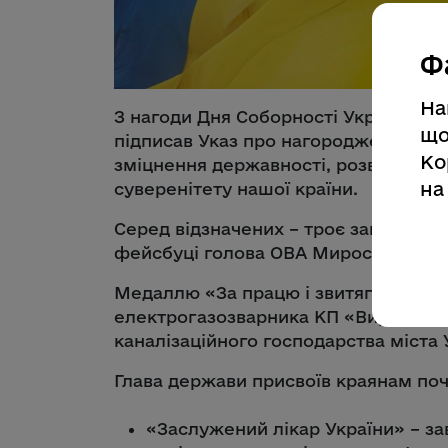
Ф
На
З нагоди Дня Соборності України П
що
підписав Указ про нагородження гро
Ко
зміцнення державності, розвиток су
на
суверенітету нашої країни.
Серед відзначених – троє закарпатців
фейсбуці голова ОВА Мирослав Біле
Медаллю «За працю і звитягу» наго
електрогазозварника КП «Виробниче
каналізаційного господарства міста
Глава держави присвоїв краянам поч
«Заслужений лікар України» – з