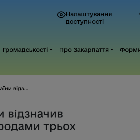
Налаштування
доступності
Громадськості
Про Закарпаття
Форм
Президент України відзначив де...
и відзначив
родами трьох