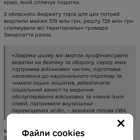
краю, який сплачує податки.
З обласного бюджету торік для цих потреб
виділили майже 379 млн грн, решту 729 млн грн
спрямували всі територіальні громади
Закарпаття разом.
«
Завдяки цьому ми змогли профінансувати
видатки на безпеку та оборону, серед яких
підтримка військових частин, підготовка
населення до національного спротиву та
чимало інших ініціатив, забезпечити
соціальний захист та медичне
обслуговування військових та членів їхніх
сімей, підтримати внутрішньо
переміщених осіб
», – зазначив голова ОВА.
×
Мирослав Білецький подякував усім мешканцям
Файли cookies
Закарпаття, представникам бізнесу за роботу,