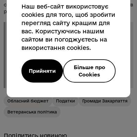
сумлінну сплату податків і наповнення бюджетів
Наш веб-сайт використовує
різних рівнів.
cookies для того, щоб зробити
перегляд сайту кращим для
вас. Користуючись нашим
«
Працюючи прозоро, ми робимо внесок у
підтримку війська та наближення
сайтом ви погоджуєтесь на
перемоги. Наша область була і залишається
використання cookies.
надійним тилом, де надають прихисток
тим, хто потребує, де дбають про
захисників і захисниць, ветеранів і їхні
Більше про
Прийняти
сім’ї. Так буде і надалі
», – резюмував
Cookies
очільник Закарпаття.
Обласний бюджет
Податки
Громади Закарпаття
Ветеранська політика
Поділитись новиною