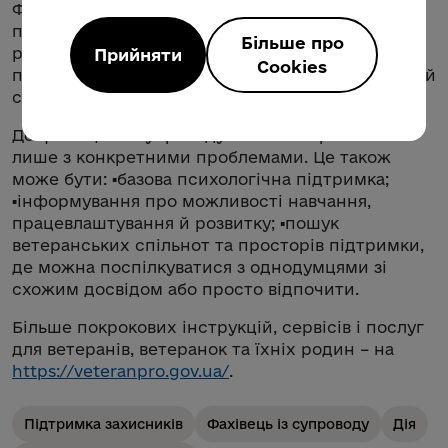
Фахівця із супроводу можна знайти й через
підрозділ з питань ветеранської політики у
Більше про
регіоні. Там допоможуть зорієнтуватися в
Прийняти
Cookies
програмах підтримки та підкажуть фахівця, який
супроводжуватиме вас на наступних етапах.
До фахівців із супроводу можна звертатися не
лише з конкретними проблемами. Це також
може бути: ▪️базова психологічна підтримка;
▪️інформування про можливості навчання,
працевлаштування й розвитку; ▪️пошук
ветеранських спільнот та просторів підтримки,
де можна поспілкуватися з однодумцями зі
схожим досвідом або просто відпочити.
Більше покрокових інструкцій, сервісів і послуг
для ветеранів, ветеранок та їхніх родин – на
https://veteranpro.gov.ua/
.
Підтримка захисників
Фахівець із супроводу
Дія