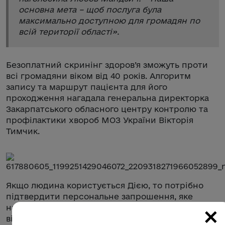
основна мета – щоб послуга була
максимально доступною для громадян по
всій території області
».
Безоплатний скринінг здоров’я зможуть проти
всі громадяни віком від 40 років. Алгоритм
запису та маршрут пацієнта для його
проходження нагадала генеральна директорка
Закарпатського обласного центру контролю та
профілактики хвороб МОЗ України Вікторія
Тимчик.
Якщо людина користується Дією, то потрібно
підтвердити персональне запрошення, яке
×
надійде на 30-й день після дня народження, –
відкрити Дія.Картку або обрати вже наявну –