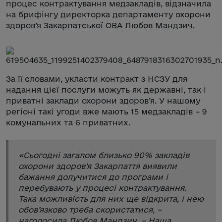
процес контрактування медзакладів, відзначила
на брифінгу директорка департаменту охорони
здоров’я Закарпатської ОВА Любов Мандзич.
За її словами, укласти контракт з НСЗУ для
надання цієї послуги можуть як державні, так і
приватні заклади охорони здоров’я. У нашому
регіоні такі угоди вже мають 15 медзакладів – 9
комунальних та 6 приватних.
«
Сьогодні загалом близько 90% закладів
охорони здоров’я Закарпаття виявили
бажання долучитися до програми і
перебувають у процесі контрактування.
Така можливість для них ще відкрита, і нею
обов’язково треба скористатися
, –
наголосила Любов Мандзич. –
Наша