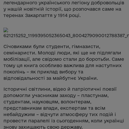
легендарного українського легіону добровольців
у нашій новітній історії, що розпочався саме на
теренах Закарпаття у 1914 році.
Січовиками були студенти, гімназисти,
семінаристи. Молоді люди, які ще не підлягали
мобілізації, але свідомо стали до боротьби. Саме
тому ця книга особливо важлива для наступних
поколінь – як приклад вибору та
відповідальності за майбутнє України.
Історичні світлини, відео й патріотичні поезії
допомогли учасникам заходу – пластунам,
студентам, науковцям, волонтерам,
представникам влади, експертам та всім
небайдужим – відчути атмосферу тих подій і
провести паралелі із сьогоденням, коли українці
знову захищають свою державу.