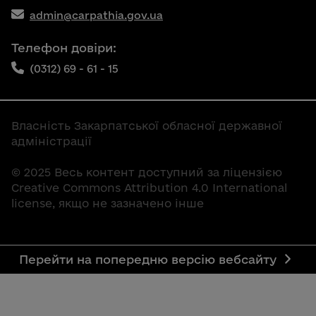
admin@carpathia.gov.ua
Телефон довіри:
(0312) 69 - 61 - 15
Власність Закарпатської обласної державної
адміністрації
© 2025 Весь контент доступний за ліцензією
Creative Commons Attribution 4.0 International
license, якщо не зазначено інше
Перейти на попередню версію вебсайту