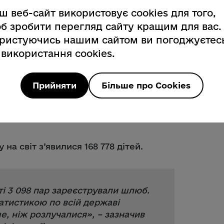
ш веб-сайт використовує cookies для того,
б зробити перегляд сайту кращим для вас.
ристуючись нашим сайтом ви погоджуєтес
итуація в Закарпатській області
 використання cookies.
ї, минулого року в нашому регіоні
Прийняти
Більше про Cookies
місце серед усіх регіонів, повідомив
на світ з’явилися 168 778 дітей.
ті 3 098 пар зареєстрували шлюб.
татистикою по всій державі
ше, ніж розлучалися
», – зазначив