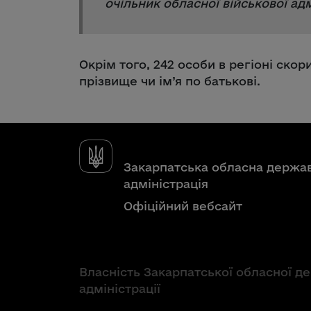
очільник обласної військової адм
Окрім того, 242 особи в регіоні ско
прізвище чи ім’я по батькові.
Закарпатська обласна держа
адміністрація
Офіційний вебсайт
Власність Закарпатської обласної д
адміністрації