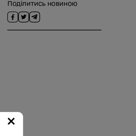
Поділитись новиною
×