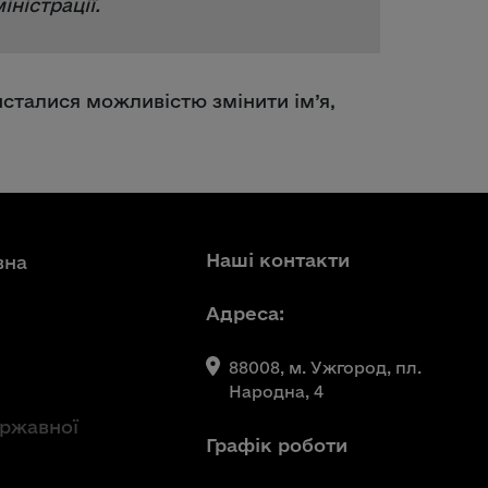
іністрації.
ристалися можливістю змінити ім’я,
Наші контакти
вна
Адреса:
88008, м. Ужгород, пл.
Народна, 4
ержавної
Графік роботи