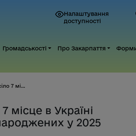
Налаштування
доступності
Громадськості
Про Закарпаття
Форм
Закарпаття посіло 7 місце в Ук...
7 місце в Україні
народжених у 2025