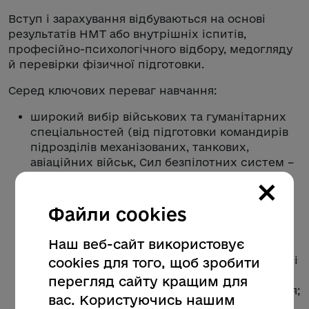
Вступ і зарахування відбуваються на основі
результатів НМТ або внутрішніх іспитів,
професійно-психологічного відбору, медогляду
й перевірки фізичної підготовки.
Серед ключових переваг навчання:
широкий вибір військових та гуманітарних
спеціальностей (від підготовки командирів
підрозділів механізованих, танкових,
авіаційних військ, Сил безпілотних систем –
до військових журналістів, ІТ-фахівців,
×
психологів);
Файли cookies
якісна освіта, адаптована до сучасних
світових вимог і стандартів;
Наш веб-сайт використовує
фінансова стабільність – стипендія в розмірі
cookies для того, щоб зробити
від 8 000 грн для студентів 1-2 курсів та від
перегляд сайту кращим для
20 000 грн – для курсантів 3-4 року навчання;
вас. Користуючись нашим