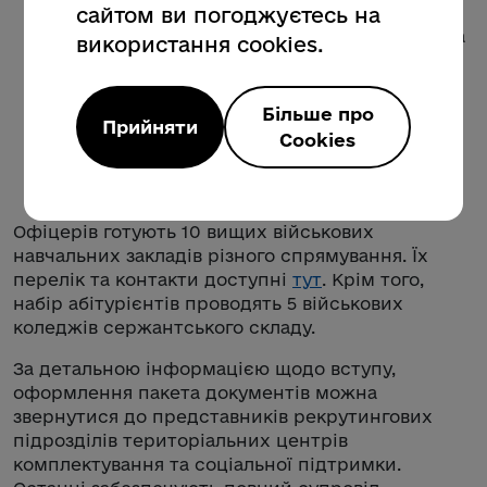
повний соціальний пакет (безоплатне
сайтом ви погоджуєтесь на
харчування, проживання, медична допомога
використання cookies.
та речове забезпечення);
можливість безоплатного навчання на водія
Більше про
категорії С;
Прийняти
Cookies
гарантоване працевлаштування та
перспективи кар’єрного зростання.
Офіцерів готують 10 вищих військових
навчальних закладів різного спрямування. Їх
перелік та контакти доступні
тут
. Крім того,
набір абітурієнтів проводять 5 військових
коледжів сержантського складу.
За детальною інформацією щодо вступу,
оформлення пакета документів можна
звернутися до представників рекрутингових
підрозділів територіальних центрів
комплектування та соціальної підтримки.