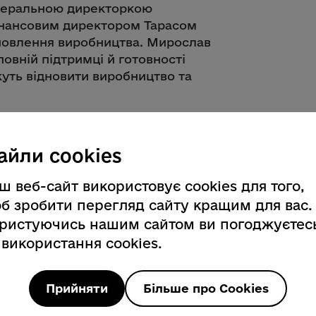
енеральною директоркою
інансовим директором Тарасом
новлення виробництва. Мирослав
овній підтримці й готовності
жуть відновити виробництво та
айли cookies
 не було певності, чи продовжить
акарпатті, змінилося чимало.
ш веб-сайт використовує cookies для того,
панія, згуртували і загартували
б зробити перегляд сайту кращим для вас.
 успішно реалізували корпоративний
ристуючись нашим сайтом ви погоджуєтес
. Це дозволило зберегти робочі місця
 використання cookies.
риміщень, до якої залучені й самі
Прийняти
Більше про Cookies
ує соціальні зобов’язання, готує
ісця та паралельно втілює нові