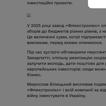
інвестиційні проєкти.
У 2025 році завод «Флекстронікс» сп
зборів до бюджетів різних рівнів, з 
Це величезні суми, котрі підприємс
викликам, перед якими опинилося.
Під час зустрічі обговорили перспек
Закарпатті, спільну реалізацію соці
залучити молодь, дати поштовх для 
європейських інвесторів: сюди можн
бізнес.
Мирослав Білецький висловив подяк
«Флекстронікс» і всій компанії за ві
війну інвестувати в Україну.