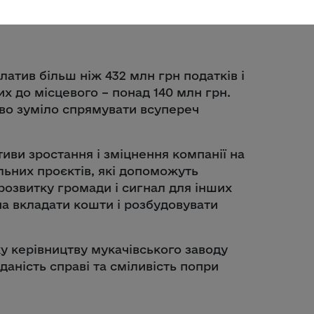
латив більш ніж 432 млн грн податків і
них до місцевого – понад 140 млн грн.
тво зуміло спрямувати всупереч
тиви зростання і зміцнення компанії на
альних проєктів, які допоможуть
розвитку громади і сигнал для інших
а вкладати кошти і розбудовувати
у керівництву мукачівського заводу
дданість справі та сміливість попри