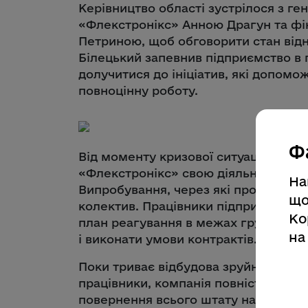
Керівництво області зустрілося з г
«Флекстронікс» Анною Драгун та ф
Петриною, щоб обговорити стан від
Білецький запевнив підприємство в п
долучитися до ініціатив, які допомо
повноцінну роботу.
Ф
Від моменту кризової ситуації, коли
«Флекстронікс» свою діяльність на З
На
Випробування, через які пройшла ком
що
колектив. Працівники підприємства
Ко
план реагування в межах групи FLEX
на
і виконати умови контрактів.
Поки триває відбудова зруйнованих п
працівники, компанія повністю викон
повернення всього штату на робочі м