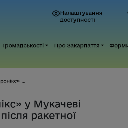
Налаштування
доступності
Громадськості
Про Закарпаття
Форм
Завод «Флекстронікс» у Мукачев...
ікс» у Мукачеві
після ракетної