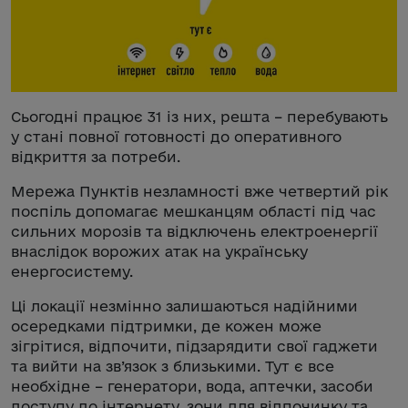
Сьогодні працює 31 із них, решта – перебувають
у стані повної готовності до оперативного
відкриття за потреби.
Мережа Пунктів незламності вже четвертий рік
поспіль допомагає мешканцям області під час
сильних морозів та відключень електроенергії
внаслідок ворожих атак на українську
енергосистему.
Ці локації незмінно залишаються надійними
осередками підтримки, де кожен може
зігрітися, відпочити, підзарядити свої гаджети
та вийти на зв’язок з близькими. Тут є все
необхідне – генератори, вода, аптечки, засоби
доступу до інтернету, зони для відпочинку та