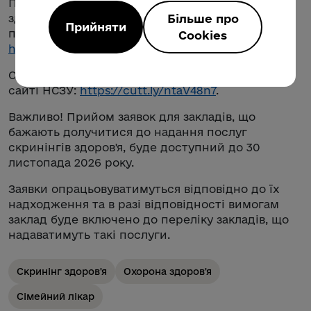
Подати заявку щодо проведення скринінгу
Більше про
здоров'я для осіб віком від 40 років, можна
Прийняти
перейшовши за цим посиланням
Cookies
https://smarttender.biz/
.
Оголошення про прийом заявок розміщено на
сайті НСЗУ:
https://cutt.ly/ntaV48n7
.
Важливо! Прийом заявок для закладів, що
бажають долучитися до надання послуг
скринінгів здоров'я, буде доступний до 30
листопада 2026 року.
Заявки опрацьовуватимуться відповідно до їх
надходження та в разі відповідності вимогам
заклад буде включено до переліку закладів, що
надаватимуть такі послуги.
Скринінг здоров'я
Охорона здоров'я
Сімейний лікар