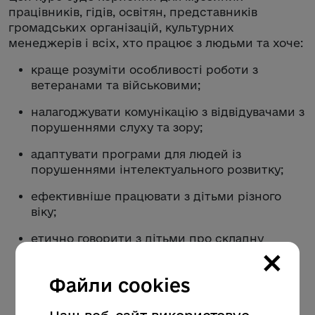
працівників, гідів, освітян, представників
громадських організацій, культурних
менеджерів і всіх, хто працює з людьми та хоче:
краще розуміти особливості роботи з
ветеранами та військовими;
налагоджувати комунікацію з відвідувачами з
порушеннями слуху та зору;
адаптувати програми для людей із
порушеннями інтелектуального розвитку;
ефективніше працювати з дітьми різного
віку;
етично говорити з дітьми про складну
×
історію та війну;
опанувати етичне спілкування з людьми з
Файли cookies
особливими мовленнєвими потребами;