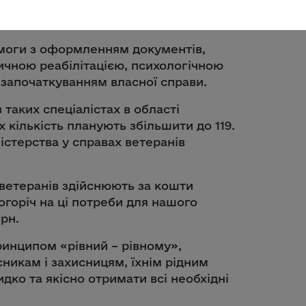
моги з оформленням документів,
ичною реабілітацією, психологічною
започаткуванням власної справи.
 таких спеціалістах в області
х кількість планують збільшити до 119.
істерства у справах ветеранів
 ветеранів здійснюють за кошти
огоріч на ці потреби для нашого
рн.
ринципом «рівний – рівному»,
никам і захисницям, їхнім рідним
дко та якісно отримати всі необхідні