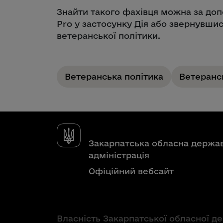
Знайти такого фахівця можна за до
Pro у застосунку Дія або звернувшис
ветеранської політики.
Ветеранська політика
Ветеранс
Закарпатська обласна держа
адміністрація
Офіційний вебсайт
Власність Закарпатської обласної д