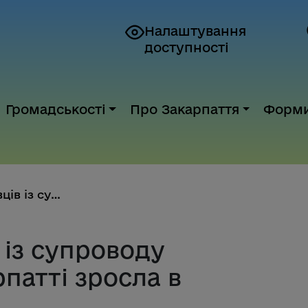
Налаштування
доступності
Громадськості
Про Закарпаття
Форм
Кількість фахівців із супровод...
 із супроводу
рпатті зросла в