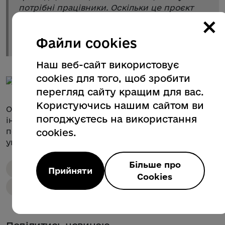
потрібні працівники. Оскільки це проєкт
×
швидкого будівництва, підрядна організація
планує завершити всі роботи до 1 червня
»,
Файли cookies
– зазначив Мирослав Білецький.
Наш веб-сайт використовує
cookies для того, щоб зробити
перегляд сайту кращим для вас.
Користуючись нашим сайтом ви
Обласна та місцева влада сприяють реалізації
погоджуєтесь на використання
ініціатив щодо підтримки внутрішньо
переміщених осіб і створення для них якісних
cookies.
умов проживання на Закарпатті.
Більше про
Міжрегіональна співпраця
Підтримка ВПО
Прийняти
Cookies
Освіта