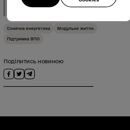
посилюватися
», – підсумував результати
зустрічі Ростислав Пріцак.
Сонячна енергетика
Модульне житло
Підтримка ВПО
Поділитись новиною