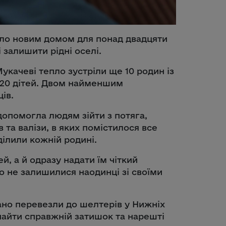
ало новим домом для понад двадцяти
 залишити рідні оселі.
Мукачеві тепло зустріли ще 10 родин із
а 20 дітей. Двом найменшим
ів.
опомогла людям зійти з потяга,
 та валізи, в яких помістилося все
ілили кожній родині.
, а й одразу надати їм чіткий
о не залишилися наодинці зі своїми
ано перевезли до шелтерів у Нижніх
знайти справжній затишок та нарешті