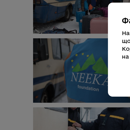
Ф
На
що
Ко
на