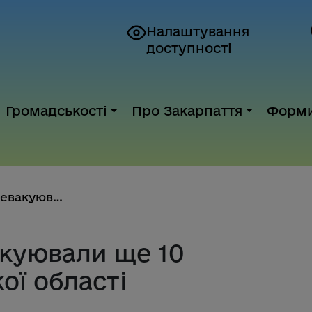
Налаштування
доступності
Громадськості
Про Закарпаття
Форм
На Закарпаття евакуювали ще 10...
акуювали ще 10
ої області