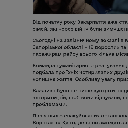
Від початку року Закарпаття вже ст
сімей, які через війну були вимушені
Сьогодні на залізничному вокзалі в 
Запорізької області – 19 дорослих т
пасажирам рейсу всього кілька місяц
Команда гуманітарного реагування д
подбала про їхніх чотирилапих друзів
колишнє життя. Особливу увагу прид
Важливо було не лише зустріти людей
алгоритм дій, щоб вони відчували, щ
проблемами.
Після цього евакуйованих організов
Воротах та Хусті, де вони зможуть 