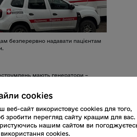
дам безперервно надавати пацієнтам
и.
знеструмлень мають генератори –
ності. Амбулаторії забезпечені
більш ніж на 80 % – понад 170
айли cookies
у всіх станціях «екстренки».
щонайменше 5–7 діб безперебійної
ш веб-сайт використовує cookies для того,
ення;
б зробити перегляд сайту кращим для вас.
ристуючись нашим сайтом ви погоджуєтес
 мають власні котельні, кожна з яких
 використання cookies.
;