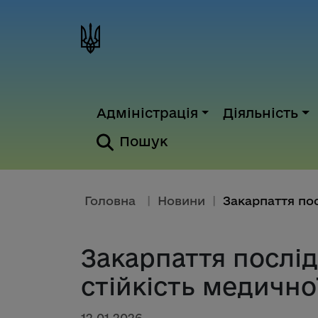
Адміністрація
Діяльність
Пошук
Головна
|
Новини
|
Закарпаття послі
стійкість медичн
12.01.2026