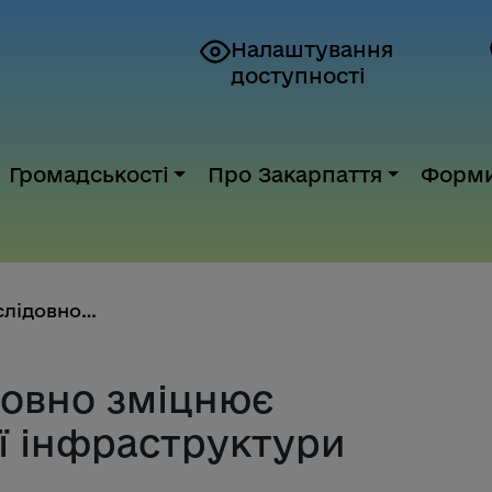
Налаштування
доступності
Громадськості
Про Закарпаття
Форм
Закарпаття послідовно зміцнює ...
довно зміцнює
ої інфраструктури