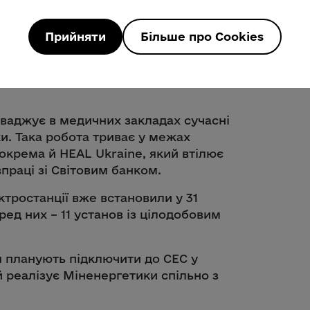
ного округу мають власне джерело
Прийняти
Більше про Cookies
айонна лікарня та «екстренка»
оваджує в медичних закладах сучасні
и. Така робота триває у межах
зокрема й HEAL Ukraine, який втілює
впраці зі Світовим банком.
ктростанції вже встановили у 31
ред них – 11 установ із цілодобовим
я планують підключити до СЕС у
й реалізує Міненергетики спільно з