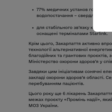
77% медичних установ госпіталь
водопостачання – свердловини;
для стабільного зв’язку кожна р
оснащені терміналами Starlink.
Крім цього, Закарпаття активно впр
технології альтернативної енергетик
благодійних та грантових проєктів, 
Міністерство охорони здоров’я у спі
Завдяки цим ініціативам сонячні еле
закладі охорони здоров’я області. Се
перебуванням пацієнтів.
Цього року ще 6 лікарень Закарпатт
межах проєкту «Промінь надії», яки
МОЗ України.