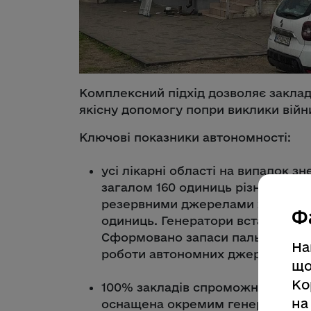
Комплексний підхід дозволяє закла
якісну допомогу попри виклики війн
Ключові показники автономності:
усі лікарні області на випадок 
загалом 160 одиниць різної потуж
резервними джерелами живлення 
Ф
одиниць. Генератори встановлені 
Сформовано запаси пального на 
На
роботи автономних джерел живл
що
Ко
100% закладів спроможної мережі
на
оснащена окремим генератором