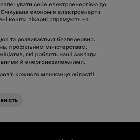
безпечувати себе електроенергією до
. Очікувана економія електроенергії
ені кошти лікарні спрямують на
цює та розвивається безперервно.
ень, профільним міністерствам,
ніціатив, які роблять наші заклади
ивними й енергонезалежними.
ров’я кожного мешканця області!
вність