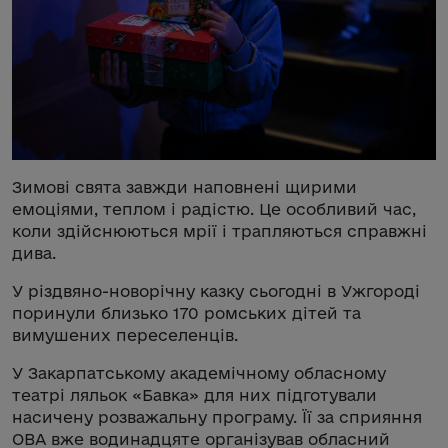
Зимові свята завжди наповнені щирими
емоціями, теплом і радістю. Це особливий час,
коли здійснюються мрії і трапляються справжні
дива.
У різдвяно-новорічну казку сьогодні в Ужгороді
поринули близько 170 ромських дітей та
вимушених переселенців.
У Закарпатському академічному обласному
театрі ляльок «Бавка» для них підготували
насичену розважальну програму. Її за сприяння
ОВА вже водинадцяте організував обласний