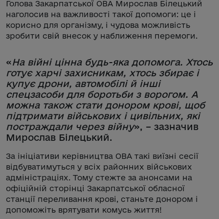
Голова Закарпатської ОВА Мирослав Білецький
наголосив на важливості такої допомоги: це і
корисно для організму, і чудова можливість
зробити свій внесок у наближення перемоги.
«
На війні цінна будь-яка допомога. Хтось
готує харчі захисникам, хтось збирає і
купує дрони, автомобілі й інші
спецзасоби для боротьби з ворогом. А
можна також стати донором крові, щоб
підтримати військових і цивільних, які
постраждали через війну
», – зазначив
Мирослав Білецький.
За ініціативи керівництва ОВА такі виїзні сесії
відбуватимуться у всіх районних військових
адміністраціях. Тому стежте за анонсами на
офіційній сторінці Закарпатської обласної
станції переливання крові, станьте донором і
допоможіть врятувати комусь життя!