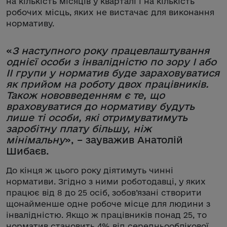
на кількість місяців у кварталі і на кількість
робочих місць, яких не вистачає для виконання
нормативу.
«
З наступного року працевлаштування
однієї особи з інвалідністю по зору І або
ІІ групи у норматив буде зараховуватися
як прийом на роботу двох працівників.
Також нововведенням є те, що
враховуватися до нормативу будуть
лише ті особи, які отримуватимуть
заробітну плату більшу, ніж
мінімальну
», – зауважив Анатолій
Шибаєв.
До кінця ж цього року діятимуть чинні
нормативи. Згідно з ними роботодавці, у яких
працює від 8 до 25 осіб, зобов’язані створити
щонайменше одне робоче місце для людини з
інвалідністю. Якщо ж працівників понад 25, то
норматив становить 4% від середньооблікової