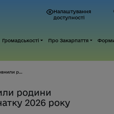
Налаштування
доступності
Громадськості
Про Закарпаття
Форм
7 малюків поповнили родини зак...
или родини
чатку 2026 року