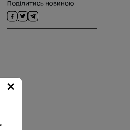
Поділитись новиною
×
ь