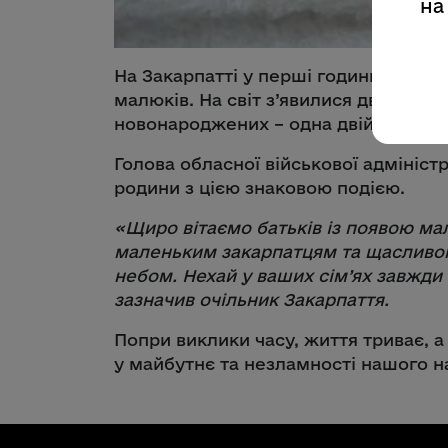
на
На Закарпатті у перші години новог
малюків. На світ з’явилися двоє хлоп
новонароджених – одна двійня.
Голова обласної військової адмініст
родини з цією знаковою подією.
«
Щиро вітаємо батьків із появою ма
маленьким закарпатцям та щасливог
небом. Нехай у ваших сім’ях завжди 
зазначив очільник Закарпаття.
Попри виклики часу, життя триває, 
у майбутнє та незламності нашого н