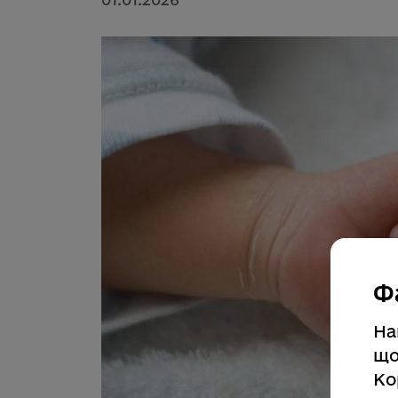
Ф
На
що
Ко