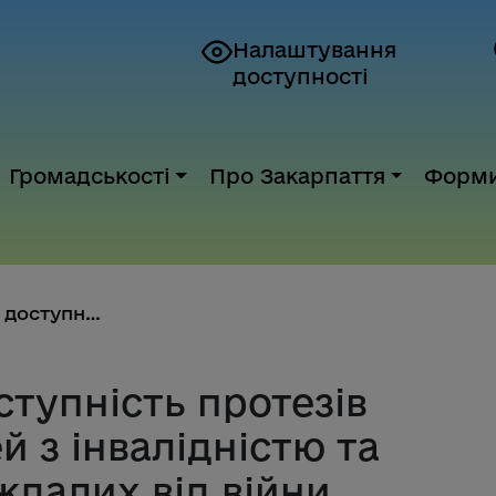
Налаштування
доступності
Громадськості
Про Закарпаття
Форм
Уряд підвищив доступність прот...
тупність протезів
ей з інвалідністю та
ждалих від війни