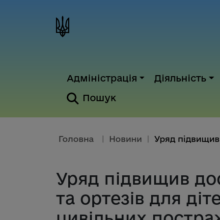
Адміністрація
Діяльність
Пошук
Головна
|
Новини
|
Уряд підвищив дос
та ортезів для діт
цивільних постра