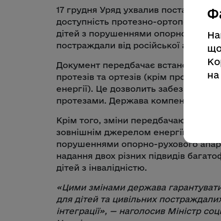
17 грудня Уряд ухвалив постанову М
Ф
доступність протезно-ортопедичних в
дітей з порушеннями опорно-рухового
На
постраждали від російської агресії.
що
Ко
Документ передбачає встановлення д
на
протезів та ортезів (крім протезів в
енергії). Це дозволить забезпечува
протезами. Держава компенсуватиме
Крім того, зміни передбачають доступ
зовнішнім джерелом енергії для дітей
порушеннями опорно-рухового апар
надання двох різних підвидів багато
дітей з інвалідністю.
«
Цими змінами держава гарантувати
для дітей та цивільних постраждалих
інтеграції
», — наголосив Міністр соці