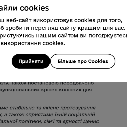
інсоцполітики, яка підвищує
айли cookies
иробів для дітей з інвалідністю,
 апарату та цивільних осіб, які
ш веб-сайт використовує cookies для того,
б зробити перегляд сайту кращим для вас.
ристуючись нашим сайтом ви погоджуєтес
вократної граничної вартості для
 використання cookies.
ерхніх кінцівок із зовнішнім джерелом
ти осіб сучасними та функціональними
 кошти за їх придбання.
Прийняти
Більше про Cookies
 до протезів верхніх кінцівок із
 з інвалідністю та дітей з
ату. Також постановою передбачено
функціональних крісел колісних для
ме стабільне та якісне протезування
, а також сприятиме їхній соціальній
альної політики, сімʼї та єдності Денис