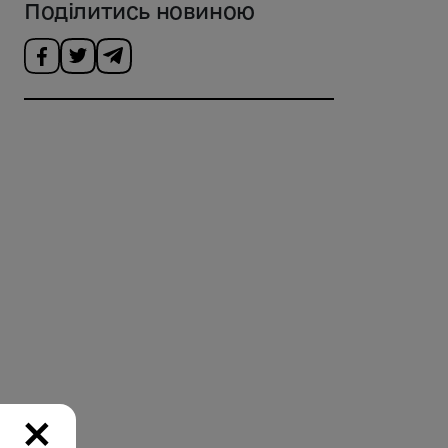
Поділитись новиною
×