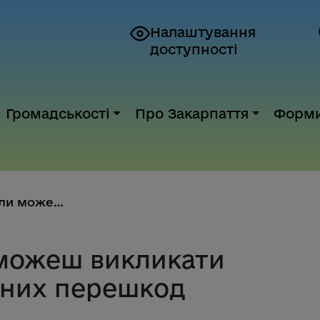
Налаштування
доступності
Громадськості
Про Закарпаття
Форм
Служба 112: Коли можеш виклика...
 можеш викликати
дних перешкод