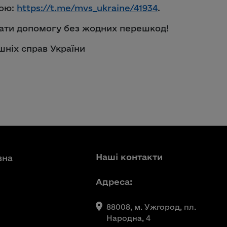
вою:
https://t.me/mvs_ukraine/41934
.
ати допомогу без жодних перешкод!
шніх справ України
Наші контакти
вна
Адреса:
88008, м. Ужгород, пл.
Народна, 4