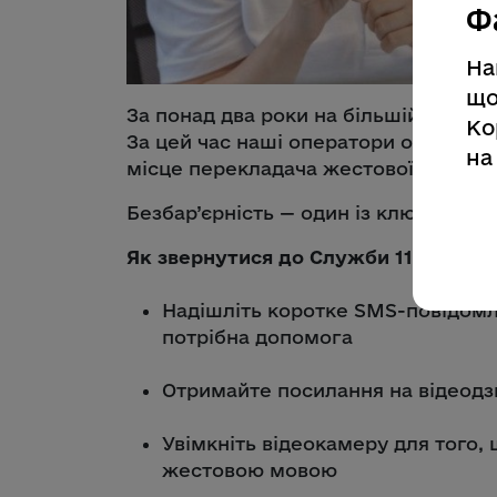
Ф
На
що
За понад два роки на більшій частин
Ко
За цей час наші оператори опрацювал
на
місце перекладача жестової мови за
Безбар’єрність — один із ключових п
Як звернутися до Служби 112 людя
Надішліть коротке SMS-повідомле
потрібна допомога
Отримайте посилання на відеодз
Увімкніть відеокамеру для того,
жестовою мовою