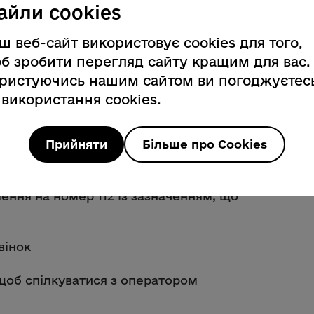
айли cookies
ш веб-сайт використовує cookies для того,
б зробити перегляд сайту кращим для вас.
і території України працює Служба 112.
ристуючись нашим сайтом ви погоджуєтес
и 9 470 265 викликів. На робоче
 використання cookies.
 цей період надійшло 38 708 звернень.
ріоритетів МВС у наданні послуг.
Прийняти
Більше про Cookies
м з порушенням слуху чи мовлення?
ння на номер 112 із зазначенням, що
вінок
 щоб спілкуватися з оператором