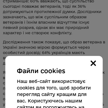
стриманіше: 60% вважають, що суспільство
сьогодні поважає ветеранів, тоді як 36%
дотримуються протилежної думки. Дослідники
зазначають, що між суспільним образом
ветеранів і їхнім власним відчуттям існує
певний розрив, однак він має природний
характер і не створює конфлікту.
Дослідження також показує, що образ ветерана в
Україні значною мірою формується через
особистий досвід: 64% українців мають
ветеранів серед членів родини або близьких
×
друзів.
Файли cookies
Якщо говорити про образ ветеранів та ветеранок
в медіа, то порівняно з минулим роком його
Наш веб-сайт використовує
сприймають дещо більш реалістичним та
cookies для того, щоб зробити
позитивним, також більш позитивним
сприймають образ в медіа жінок-ветеранок: 72%
перегляд сайту кращим для
опитаних зазначили, що образ ветеранів в
вас. Користуючись нашим
українських ЗМІ є переважно позитивним, а 78%
сайтом ви погоджуєтесь на