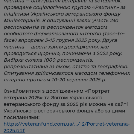
частина — опитування ветеранів та ветеранок,
проведене соціологічною групою «Рейтинг» за
ініціативи Українського ветеранського фонду
Мініветеранів. В опитуванні взяли участь 240
респондентів та респонденток методом
особистого формалізованого інтерв’ю (face-to-
face) впродовж 3-15 грудня 2025 року. Друга
частина — шоста хвиля дослідження, яке
проводиться щорічно, починаючи з 2022 року.
Вибірка склала 1000 респондентів,
репрезентативна за віком, статтю та географією.
Опитування здійснювалося методом телефонних
інтерв'ю протягом 10-20 вересня 2025 р.
Ознайомитися з дослідженням «Портрет
ветерана 2025» та Звітом Українського
ветеранського фонду за 2025 рік можна на сайті
Українського ветеранського фонду або за цими
посиланнями:
https://veteranfund.com.ua/.../12/Portret-veterana-
2025.pdf