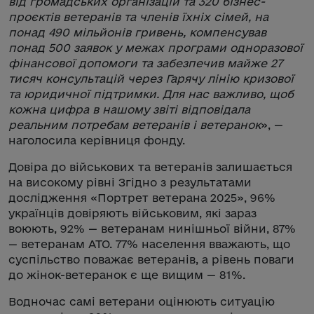
від громадських організацій та 320 бізнес-
проєктів ветеранів та членів їхніх сімей, на
понад 490 мільйонів гривень, компенсував
понад 500 заявок у межах програми одноразової
фінансової допомоги та забезпечив майже 27
тисяч консультацій через Гарячу лінію кризової
та юридичної підтримки. Для нас важливо, щоб
кожна цифра в нашому звіті відповідала
реальним потребам ветеранів і ветеранок
», —
наголосила керівниця фонду.
Довіра до військових та ветеранів залишається
на високому рівні Згідно з результатами
дослідження «Портрет ветерана 2025», 96%
українців довіряють військовим, які зараз
воюють, 92% — ветеранам нинішньої війни, 87%
— ветеранам АТО. 77% населення вважають, що
суспільство поважає ветеранів, а рівень поваги
до жінок-ветеранок є ще вищим — 81%.
Водночас самі ветерани оцінюють ситуацію