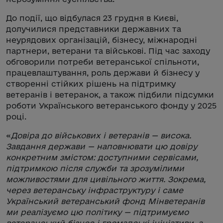
До події, що відбулася 23 грудня в Києві,
долучилися представники державних та
неурядових організацій, бізнесу, міжнародні
партнери, ветерани та військові. Під час заходу
обговорили потреби ветеранської спільноти,
працевлаштування, роль держави й бізнесу у
створенні стійких рішень на підтримку
ветеранів і ветеранок, а також підбили підсумки
роботи Українського ветеранського фонду у 2025
році.
«
Довіра до військових і ветеранів — висока.
Завдання держави — наповнювати цю довіру
конкретним змістом: доступними сервісами,
підтримкою після служби та зрозумілими
можливостями для цивільного життя. Зокрема,
через ветеранську інфраструктуру і саме
Український ветеранський фонд Мінветеранів
ми реалізуємо цю політику — підтримуємо
ветеранський бізнес і громадські ініціативи, а