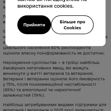
вважають позитивним образ у ЗМІ жінок-
використання cookies.
ветеранок.
Головні виклики та потреби ветеранів і
Більше про
ветеранок
Прийняти
Cookies
58% ветеранів вважають, що суспільство
недостатньо поінформоване про їхні потреби та
виклики цивільного життя, тоді як серед
цивільного населення 60% респондентів
оцінили власну поінформованість як достатню.
Нерозуміння суспільства — в трійці найбільш
ймовірних негативних явищ, які можуть
виникнути у житті ветеранів та ветеранок.
Ветерани і ветеранки оцінили його ймовірність
у 75%, після психоемоційної нестабільності
(85%) та алкогольної чи наркотичної
залежностей (79%).
Найбільш затребуваними видами підтримки для
ветеранів і ветеранок у 2025 році залишаються: