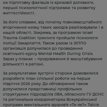
на підготовку фахівців із кризової допомоги,
першої психологічної підтримки та розвитку
життєстійкості.
За його словами, від початку повномасштабного
вторгнення низку таких заходів реалізовували і в
нашій області. Зокрема, за програмою Israel
Trauma Coalition тренінги пройшли психологи
поліції Закарпаття. Також разом із ЗІППО
організація долучилася до проведення
освітнього курсу Mental Health During Crisis.
Зараз у планах – продовження й масштабування
діяльності в регіоні.
За результатами зустрічі сторони домовилися
розробити план спільної роботи на перше
півріччя 2026 року. До обговорення також
долучилися представниці профільних
структурних підрозділів ОВА, обласного ГУ ДСНС
та регіональна координаторка Всеукраїнської
програми ментального здоров’я «Ти як?» Таїсія