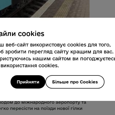
айли cookies
рсувати новий щоденний нічний поїзд
м.
ш веб-сайт використовує cookies для того,
Білецький, цей крок є частиною
б зробити перегляд сайту кращим для вас.
істики та поглиблення інтеграції
ристуючись нашим сайтом ви погоджуєтес
ої транспортної мережі.
 використання cookies.
арпаття о 23:19, прибуття до Відня
прямку зі столиці Австрії потяг
Прийняти
Більше про Cookies
орода прибуватиме о 06:15.
чний, адже передбачає зупинки в
иходом до міжнародного аеропорту та
о пересісти на поїзди нової гілки