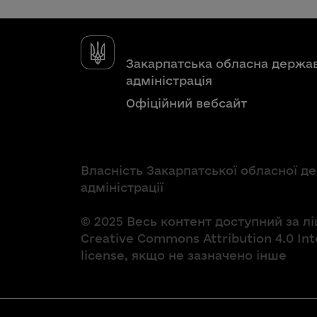
Закарпатська обласна держа
адміністрація
Офіційний вебсайт
Власність Закарпатської обласної д
адміністрації
© 2025 Весь контент доступний за л
Creative Commons Attribution 4.0 Int
license, якщо не зазначено інше