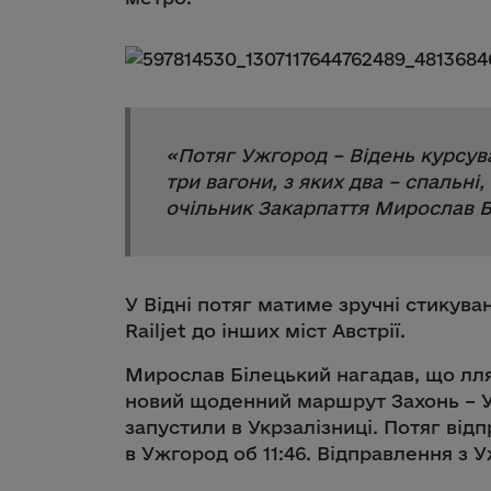
«
Потяг Ужгород – Відень курсув
три вагони, з яких два – спальні
очільник Закарпаття Мирослав Б
У Відні потяг матиме зручні стикува
Railjet до інших міст Австрії.
Мирослав Білецький нагадав, що лля
новий щоденний маршрут Захонь – Уж
запустили в Укрзалізниці. Потяг відп
в Ужгород об 11:46. Відправлення з У