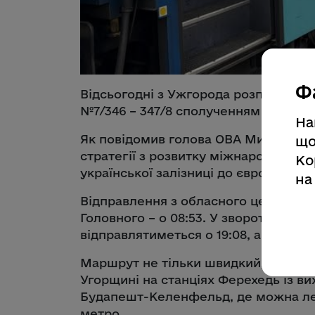
Ф
Відсьогодні з Ужгорода розпочав ку
№7/346 – 347/8 сполученням з Відне
На
Як повідомив голова ОВА Мирослав 
що
стратегії з розвитку міжнародної лог
Ко
української залізниці до європейськ
на
Відправлення з обласного центру Зак
Головного – о 08:53. У зворотному на
відправлятиметься о 19:08, а до Ужг
Маршрут не тільки швидкий, а й зру
Угорщині на станціях Ферехедь із в
Будапешт-Келенфельд, де можна легк
метро.