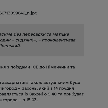
атиме без пересадки та матиме
, один – сидячий
», – прокоментував
ілецький.
ння з поїздами ICE до Німеччини та
 закарпатців також актуальним буде
город – Захонь, який з 14 грудня
равляється із Захоні о 9:40 та прибуває
жгорода – о 15:03.