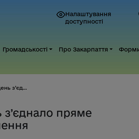
Налаштування
доступності
Громадськості
Про Закарпаття
Форм
Ужгород та Відень з’єднало пря...
ь з’єднало пряме
чення