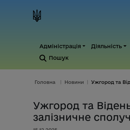
Адміністрація
Діяльність
Пошук
Головна
|
Новини
|
Ужгород та Віден
залізничне сполу
15.12.2025