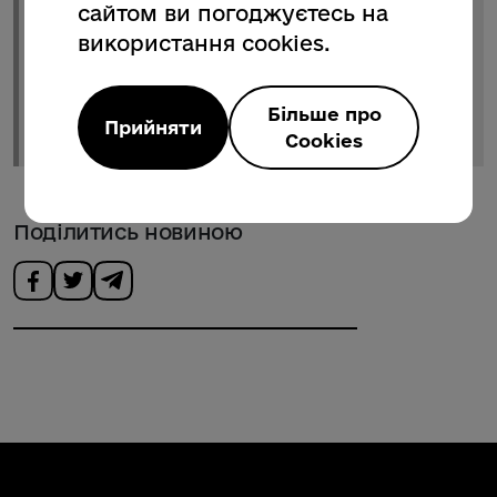
просто передаємо техніку чи обладнання –
сайтом ви погоджуєтесь на
ми інвестуємо в нашу спільну безпеку та
використання cookies.
наближаємо день, коли кожен наш
захисник зможе повернутися додому до
своєї родини в мирну Україну
», – зазначив
Більше про
Прийняти
Олександр Музиченко.
Cookies
Поділитись новиною