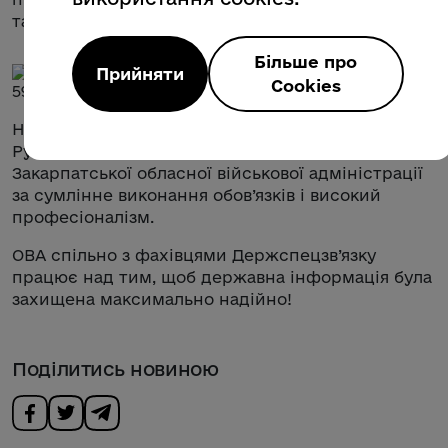
та кіберзахисту.
Більше про
Прийняти
Cookies
Насамкінець окремим учасникам зустрічі
Руслана Натуркач вручила відзнаки
Закарпатської обласної військової адміністрації
за сумлінне виконання обов’язків і високий
професіоналізм.
ОВА спільно з фахівцями Держспецзв’язку
працює над тим, щоб державна інформація була
захищена максимально надійно!
Поділитись новиною