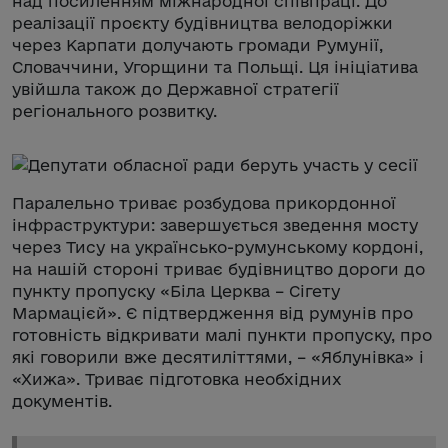
над посиленням міжнародної співпраці. До
реалізації проєкту будівництва велодоріжки
через Карпати долучають громади Румунії,
Словаччини, Угорщини та Польщі. Ця ініціатива
увійшла також до Державної стратегії
регіонального розвитку.
Паралельно триває розбудова прикордонної
інфраструктури: завершується зведення мосту
через Тису на українсько-румунському кордоні,
на нашій стороні триває будівництво дороги до
пункту пропуску «Біла Церква – Сігету
Мармацієй». Є підтвердження від румунів про
готовність відкривати малі пункти пропуску, про
які говорили вже десятиліттями, – «Яблунівка» і
«Хижа». Триває підготовка необхідних
документів.