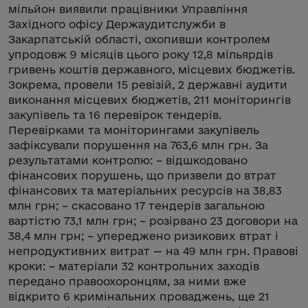
мільйон виявили працівники Управління
Західного офісу Держаудитслужби в
Закарпатській області, охопивши контролем
упродовж 9 місяців цього року 12,8 мільярдів
гривень коштів державного, місцевих бюджетів.
Зокрема, провели 15 ревізій, 2 державні аудити
виконання місцевих бюджетів, 211 моніторингів
закупівель та 16 перевірок тендерів.
Перевірками та моніторингами закупівель
зафіксували порушення на 763,6 млн грн. За
результатами контролю: – відшкодовано
фінансових порушень, що призвели до втрат
фінансових та матеріальних ресурсів на 38,83
млн грн; – скасовано 17 тендерів загальною
вартістю 73,1 млн грн; – розірвано 23 договори на
38,4 млн грн; – упереджено ризикових втрат і
непродуктивних витрат — на 49 млн грн. Правові
кроки: – матеріали 32 контрольних заходів
передано правоохоронцям, за ними вже
відкрито 6 кримінальних проваджень, ще 21