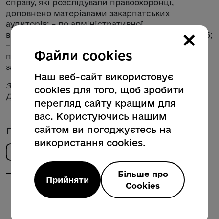
справу, які розслідували правоохоронці,
доповнено матеріалами закарпатських
аудиторів; – до адміністративної
×
відповідальності притягнули 109 посадових осіб;
– ухвалено 18 управлінських рішень щодо
Файли cookies
посилення фінансової дисципліни та
запобігання порушенням у майбутньому.
Наш веб-сайт використовує
За інформацією Управління Західного офісу
cookies для того, щоб зробити
Держаудитслужби в Закарпатській області
перегляд сайту кращим для
вас. Користуючись нашим
сайтом ви погоджуєтесь на
Поділитись новиною
використання cookies.
Більше про
Прийняти
Cookies