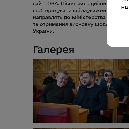
сайті ОВА. Після сьогоднішнього о
на
щоб врахувати всі зауваження та про
направлять до Міністерства розвитк
та отримання висновку щодо його ві
України.
Галерея