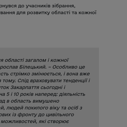
нувся до учасників зібрання,
вання для розвитку області та кожної
я області загалом і кожної
ирослав Білецький. –
Особливо це
сть стрімко змінюється, і вона вже
в тому. Слід враховувати тенденції і
ток Закарпаття сьогодні і
на 5 і 10 років наперед: діяльність
їзд в область вимушено
й, людей похилого віку та осіб з
ових із фронту до цивільного
і можливостей, які створює