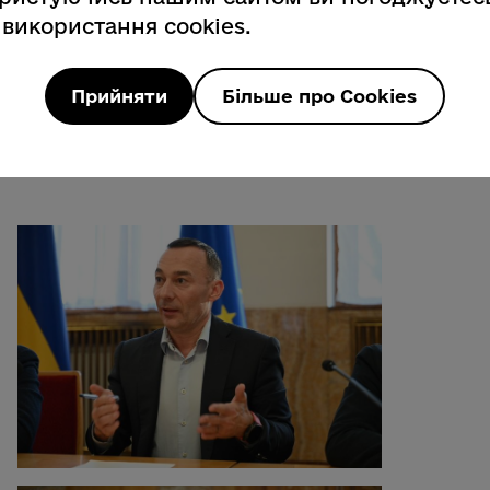
бговорення документ доопрацюють,
 використання cookies.
позиції. Фінальний варіант
у громад та територій для узгодження
дповідності чинному законодавству
Прийняти
Більше про Cookies