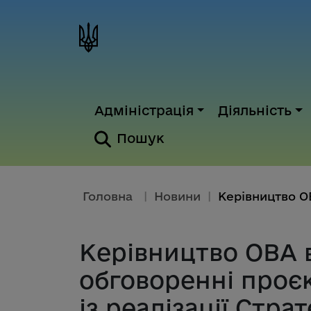
Адміністрація
Діяльність
Пошук
Головна
|
Новини
|
Керівництво ОВА в
обговоренні проєк
із реалізації Стра