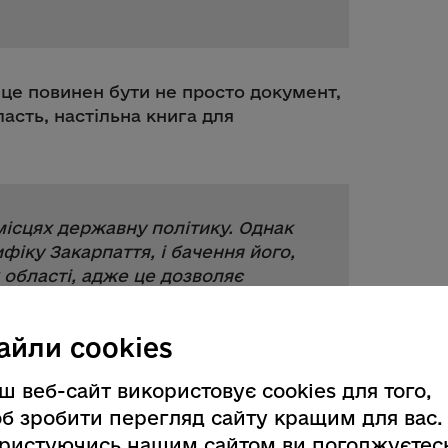
 це повинен бути не просто документ,
ласть, настільна книга для
ісцях державну політику. Однак
фіку Закарпаття, і бачення його,
 області, адже це дозволяє
, а, отже, ефективніше
ь актуальними найближчі кілька
айли cookies
кий.
ш веб-сайт використовує cookies для того,
б зробити перегляд сайту кращим для вас.
ому обговоренні, що відображено на
ристуючись нашим сайтом ви погоджуєтес