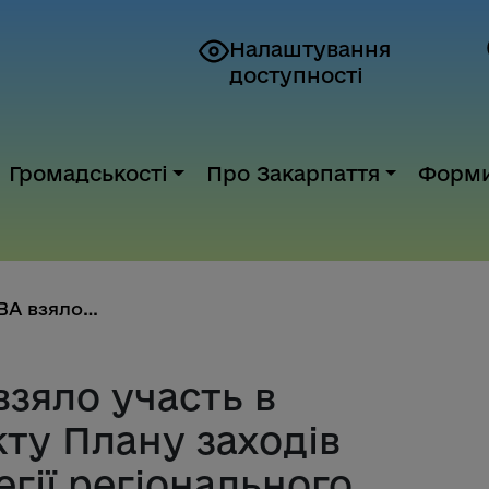
Налаштування
доступності
Громадськості
Про Закарпаття
Форм
Керівництво ОВА взяло участь в...
зяло участь в
ту Плану заходів
тегії регіонального