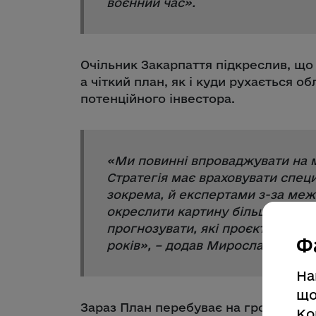
воєнний час
».
Очільник Закарпаття підкреслив, що
а чіткий план, як і куди рухається об
потенційного інвестора.
«
Ми повинні впроваджувати на м
Стратегія має враховувати специ
зокрема, й експертами з-за меж
окреслити картину більш цілісно
прогнозувати, які проєкти будут
Ф
років
», – додав Мирослав Білець
На
що
Зараз План перебуває на громадськ
Ко