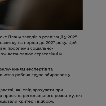
кт Плану заходів з реалізації у 2025–
озвитку на період до 2027 року. Цей
овні проблеми соціально-
кож встановлює стратегічні й
 залученням експертів та
льства робоча група збиралася у
австві, які слід врахувати при
р проєктів регіонального розвитку, які
рацювали критерії відбору.