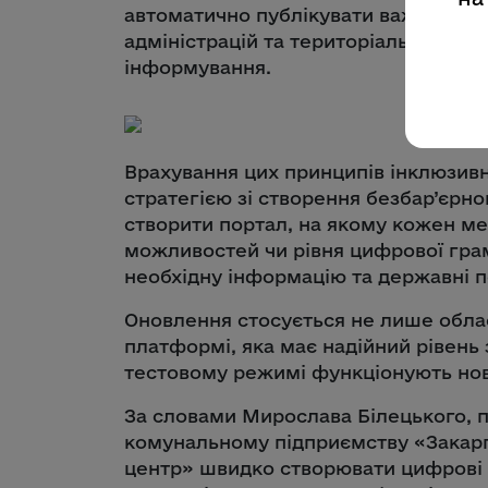
автоматично публікувати важливі об
адміністрацій та територіальних гр
інформування.
Врахування цих принципів інклюзив
стратегією зі створення безбар’єрно
створити портал, на якому кожен м
можливостей чи рівня цифрової гра
необхідну інформацію та державні п
Оновлення стосується не лише облас
платформі, яка має надійний рівень
тестовому режимі функціонують нов
За словами Мирослава Білецького, 
комунальному підприємству «Закар
центр» швидко створювати цифрові 