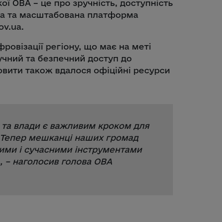
ї ОВА – це про зручність, доступність
ена та масштабована платформа
ov.ua.
овізації регіону, що має на меті
чний та безпечний доступ до
овити також вдалося офіційні ресурси
и та влади є важливим кроком для
. Тепер мешканці наших громад
ими і сучасними інструментами
, – наголосив голова ОВА