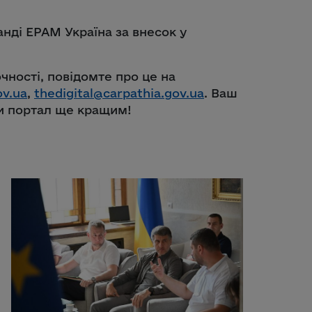
нді EPAM Україна за внесок у
очності, повідомте про це на
ov.ua
,
thedigital@carpathia.gov.ua
. Ваш
и портал ще кращим!