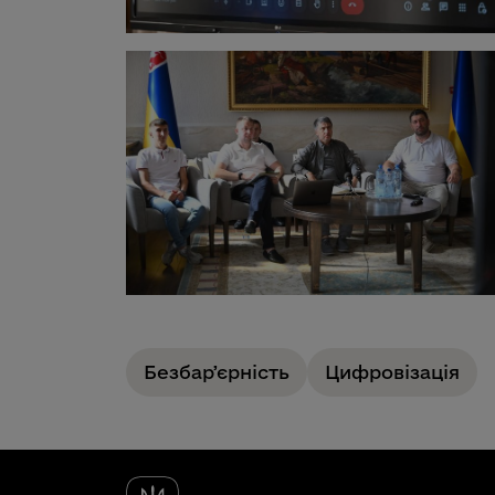
Безбарʼєрність
Цифровізація