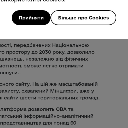
ласні новини на сайтах районних
омад, забезпечуючи оперативне
Прийняти
Більше про Cookies
ності, передбачених Національною
го простору до 2030 року, дозволило
ешканець, незалежно від фізичних
мотності, зможе легко отримати
ослуги.
ного сайту. На цій же масштабованій
 захисту, схвалений Мінцифри, вже у
і сайти шести територіальних громад.
платформа дозволить ОВА та
патський інформаційно-аналітичний
представництва для понад 60