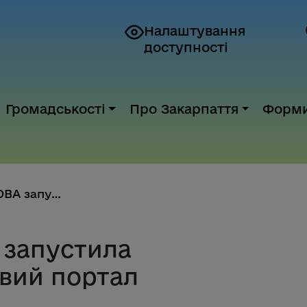
Налаштування
доступності
Громадськості
Про Закарпаття
Форм
Закарпатська ОВА запустила оно...
 запустила
вий портал