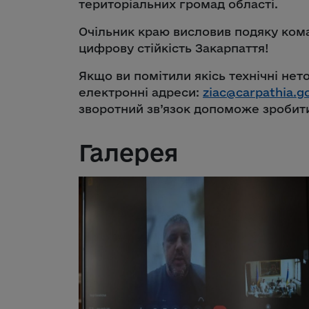
територіальних громад області.
Очільник краю висловив подяку кома
цифрову стійкість Закарпаття!
Якщо ви помітили якісь технічні нет
електронні адреси:
ziac@carpathia.g
зворотний зв’язок допоможе зробит
Галерея