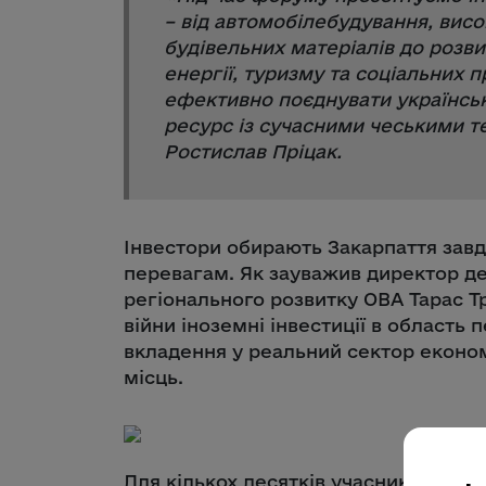
– від автомобілебудування, висо
будівельних матеріалів до розв
енергії, туризму та соціальних п
ефективно поєднувати українсь
ресурс із сучасними чеськими т
Ростислав Пріцак.
Інвестори обирають Закарпаття завд
перевагам. Як зауважив директор д
регіонального розвитку ОВА Тарас Т
війни іноземні інвестиції в область
вкладення у реальний сектор економ
місць.
Для кількох десятків учасників з Чехі