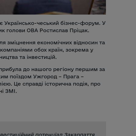
є Українсько-чеський бізнес-форум. У
ник голови ОВА Ростислав Пріцак.
ля зміцнення економічних відносин та
 компаніями обох країн, зокрема у
ництва та інвестицій.
 прибула до нашого регіону першим за
им поїздом Ужгород – Прага –
єю. Це справді історична подія, про
ні ЗМІ.
вестиційний потенціал Закарпаття