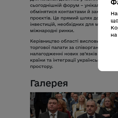
Ф
сьогоднішній форум – унікальна мож
обмінятися контактами й закласти ос
На
проєктів. Це прямий шлях до пошуку
що
інвестицій, необхідних для масштабу
Ко
міжнародні ринки.
на
Керівництво області висловило подя
торгової палати за співорганізацію 
налагодженні нових зв’язків для еф
країни та інтеграції української біз
простору.
Галерея