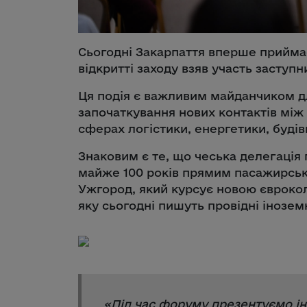
Сьогодні Закарпаття вперше прийма
відкритті заходу взяв участь заступ
Ця подія є важливим майданчиком д
започаткування нових контактів між
сферах логістики, енергетики, будів
Знаковим є те, що чеська делегація
майже 100 років прямим пасажирськ
Ужгород, який курсує новою євроколі
яку сьогодні пишуть провідні інозем
«
Під час форуму презентуємо ін