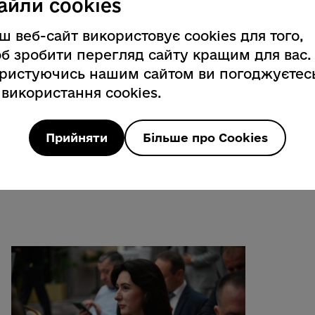
айли cookies
ливість представити свої компанії,
нову для вигідних угод та спільних
ш веб-сайт використовує cookies для того,
 стратегічних партнерів і залучення
б зробити перегляд сайту кращим для вас.
вання бізнесу та виходу на
ристуючись нашим сайтом ви погоджуєтес
 використання cookies.
ку команді Українсько-чеської
форуму та відчутну підтримку в
Прийняти
Більше про Cookies
ективного розвитку, відбудови нашої
нес-спільноти до європейського