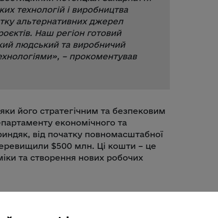
ких технологій і виробництва
итку альтернативних джерел
роєктів. Наш регіон готовий
кий людський та виробничий
ехнологіями
», – прокоментував
яки його стратегічним та безпековим
епартаменту економічного та
риндяк, від початку повномасштабної
 перевищили $500 млн. Ці кошти – це
іки та створення нових робочих
ї та різних регіонів України