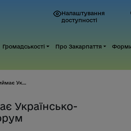
Налаштування
доступності
Громадськості
Про Закарпаття
Форм
Закарпаття приймає Українсько-...
ає Українсько-
орум