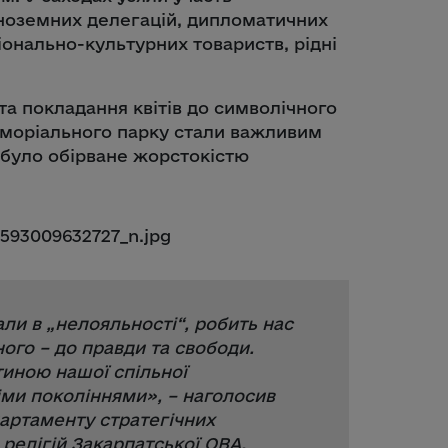
іноземних делегацій, дипломатичних
іонально-культурних товариств, рідні
та покладання квітів до символічного
еморіального парку стали важливим
 було обірване жорстокістю
али в „нелояльності“, робить нас
ого – до правди та свободи.
стиною нашої спільної
іми поколіннями
», – наголосив
артаменту стратегічних
 релігій Закарпатської ОВА.