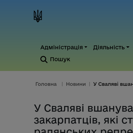
Адміністрація
Діяльність
Пошук
Головна
|
Новини
|
У Сваляві вшанува
закарпатців, які 
радянських репре