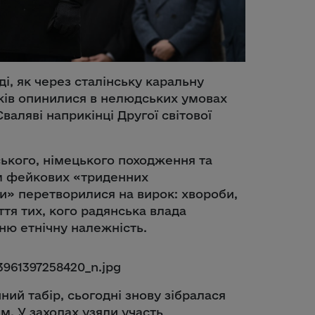
ді, як через сталінську каральну
ків опинилися в нелюдських умовах
валяві наприкінці Другої світової
ького, німецького походження та
м фейкових «триденних
ки» перетворилися на вирок: хвороби,
тя тих, кого радянська влада
ню етнічну належність.
ний табір, сьогодні знову зібралася
м. У заходах узяли участь