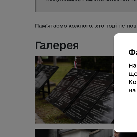
Пам’ятаємо кожного, хто тоді не по
Галерея
Ф
На
що
Ко
на