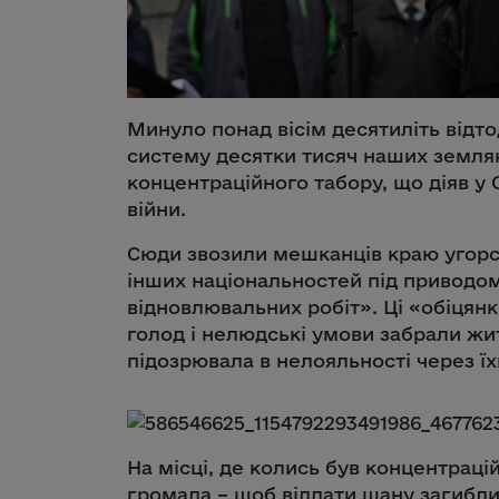
Минуло понад вісім десятиліть відто
систему десятки тисяч наших земля
концентраційного табору, що діяв у С
війни.
Сюди звозили мешканців краю угорс
інших національностей під приводо
відновлювальних робіт». Ці «обіцян
голод і нелюдські умови забрали жит
підозрювала в нелояльності через їх
На місці, де колись був концентрацій
громада – щоб віддати шану загибли