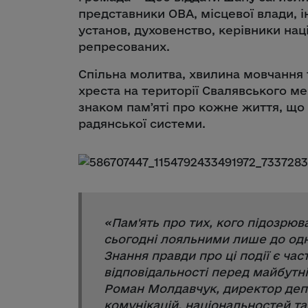
представники ОВА, місцевої влади, 
установ, духовенство, керівники нац
репресованих.
Спільна молитва, хвилина мовчання 
хреста на території Свалявського м
знаком памʼяті про кожне життя, що
радянської системи.
«
Пам'ять про тих, кого підозрюв
сьогодні лояльними лише до одн
Знання правди про ці події є ча
відповідальності перед майбутн
Роман Молдавчук, директор деп
комунікацій, національностей та