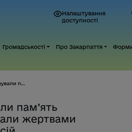
Налаштування
доступності
Громадськості
Про Закарпаття
Форм
У Сваляві вшанували пам’ять за...
ли пам’ять
стали жертвами
сій