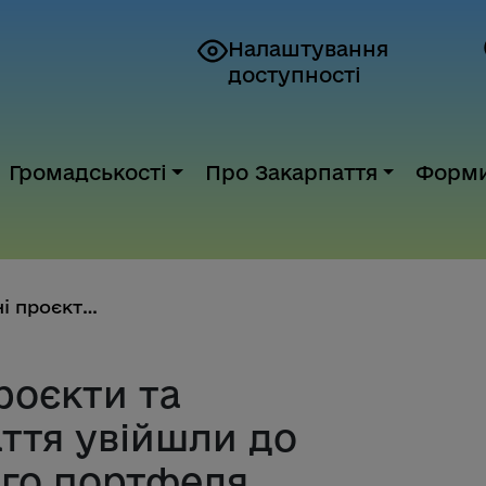
Налаштування
доступності
Громадськості
Про Закарпаття
Форм
102 інвестиційні проєкти та пр...
роєкти та
ття увійшли до
го портфеля