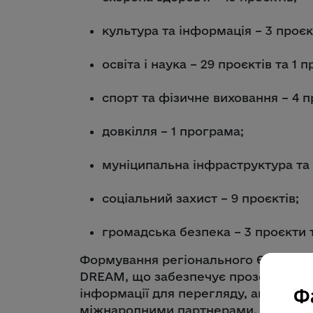
культура та інформація – 3 проєк
освіта і наука – 29 проєктів та 1 
спорт та фізичне виховання – 4 п
довкілля – 1 програма;
муніципальна інфраструктура та 
соціальний захист – 9 проєктів;
громадська безпека – 3 проєкти 
Формування регіонального ЄПП здій
DREAM, що забезпечує прозорість та 
Ф
інформації для перегляду, аналізу т
міжнародними партнерами, міжнаро