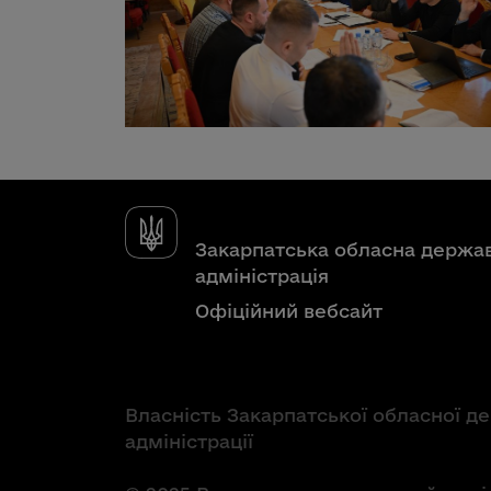
Закарпатська обласна держа
адміністрація
Офіційний вебсайт
Власність Закарпатської обласної д
адміністрації