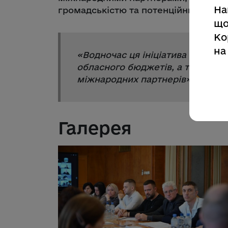
На
громадськістю та потенційними дон
що
Ко
на
«
Водночас ця ініціатива передб
обласного бюджетів, а також мо
міжнародних партнерів
», – наг
Галерея