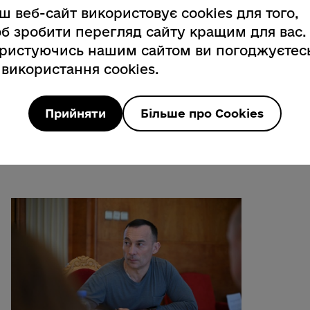
ш веб-сайт використовує cookies для того,
орами.
б зробити перегляд сайту кращим для вас.
ристуючись нашим сайтом ви погоджуєтес
 використання cookies.
ачає фінансування з державного та
жливість залучення коштів
олосив очільник Закарпаття.
Прийняти
Більше про Cookies