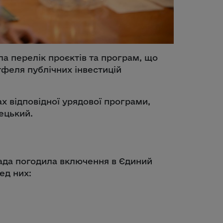
ла перелік проєктів та програм, що
феля публічних інвестицій
х відповідної урядової програми,
ецький.
рада погодила включення в Єдиний
ед них: