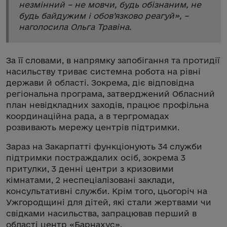
незмінний – не мовчи, будь обізнаним, не
будь байдужим і обов’язково реагуй
», –
наголосила Ольга Травіна.
За її словами, в напрямку запобігання та протидії
насильству триває системна робота на рівні
держави й області. Зокрема, діє відповідна
регіональна програма, затверджений Обласний
план невідкладних заходів, працює профільна
координаційна рада, а в тергромадах
розвивають мережу центрів підтримки.
Зараз на Закарпатті функціонують 34 служби
підтримки постраждалих осіб, зокрема 3
притулки, 3 денні центри з кризовими
кімнатами, 2 неспеціалізовані заклади,
консультативні служби. Крім того, цьогоріч на
Ужгородщині для дітей, які стали жертвами чи
свідками насильства, запрацював перший в
області центр «Барнахус».