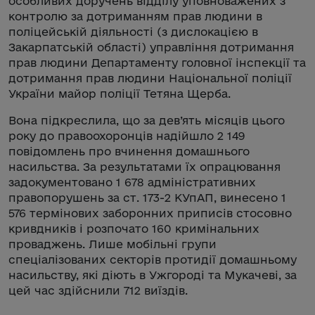
особливих доручень відділу уповноважених з
контролю за дотриманням прав людини в
поліцейській діяльності (з дислокацією в
Закарпатській області) управління дотримання
прав людини Департаменту головної інспекції та
дотримання прав людини Національної поліції
України майор поліції Тетяна Щерба.
Вона підкреслила, що за дев’ять місяців цього
року до правоохоронців надійшло 2 149
повідомлень про вчинення домашнього
насильства. За результатами їх опрацювання
задокументовано 1 678 адміністративних
правопорушень за ст. 173-2 КУпАП, винесено 1
576 термінових заборонних приписів стосовно
кривдників і розпочато 160 кримінальних
проваджень. Лише мобільні групи
спеціалізованих секторів протидії домашньому
насильству, які діють в Ужгороді та Мукачеві, за
цей час здійснили 712 виїздів.